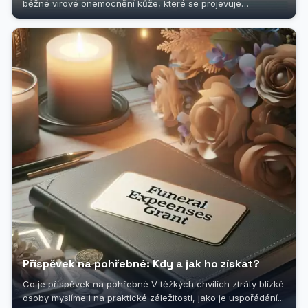
běžné virové onemocnění kůže, které se projevuje
charakteristickou vyrážkou....
Příspěvek na pohřebné: Kdy a jak ho získat?
Co je příspěvek na pohřebné V těžkých chvílích ztráty blízké
osoby myslíme i na praktické záležitosti, jako je uspořádání...