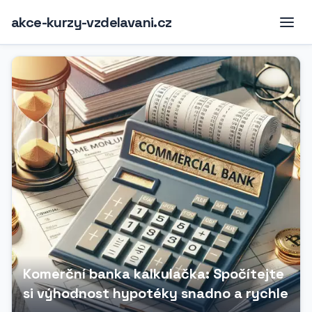
akce-kurzy-vzdelavani.cz
Komerční banka kalkulačka: Spočítejte
si výhodnost hypotéky snadno a rychle