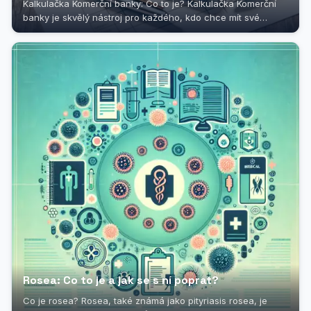
Kalkulačka Komerční banky: Co to je? Kalkulačka Komerční
banky je skvělý nástroj pro každého, kdo chce mít své
finance pod kontrolou....
Rosea: Co to je a jak se s ní poprat?
Co je rosea? Rosea, také známá jako pityriasis rosea, je