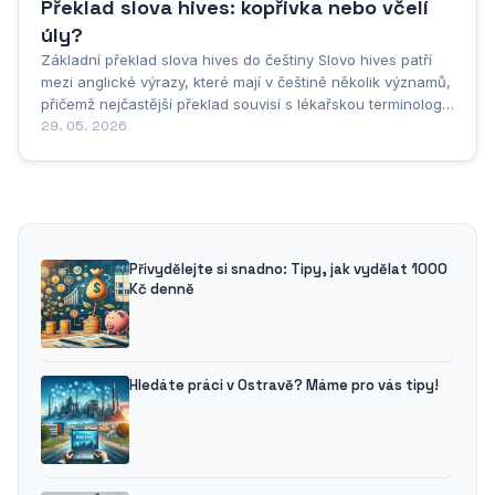
Překlad slova hives: kopřivka nebo včelí
úly?
Základní překlad slova hives do češtiny Slovo hives patří
mezi anglické výrazy, které mají v češtině několik významů,
přičemž nejčastější překlad souvisí s lékařskou terminologií.
Základní a nejběžnější překlad slova hives do češtiny je
29. 05. 2026
kopřivka, což označuje kožní onemocnění
charakterizované...
Přivydělejte si snadno: Tipy, jak vydělat 1000
Kč denně
Hledáte práci v Ostravě? Máme pro vás tipy!