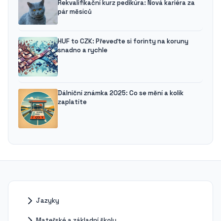
Rekvalifikační kurz pedikúra: Nová kariéra za
pár měsíců
HUF to CZK: Převeďte si forinty na koruny
snadno a rychle
Dálniční známka 2025: Co se mění a kolik
zaplatíte
Jazyky
Mateřské a základní školy