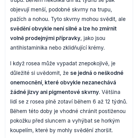
trupu. Během několika dní až týdnů se pak
objevují menší, podobné skvrny na trupu,
pažích a nohou. Tyto skvrny mohou svědit, ale
svědění obvykle není silné a lze ho zmírnit
volně prodejnými přípravky
, jako jsou
antihistaminika nebo zklidňující krémy.
I když rosea může vypadat znepokojivě, je
důležité si uvědomit, že
se jedná o neškodné
onemocnění, které obvykle nezanechává
žádné jizvy ani pigmentové skvrny
. Většina
lidí se z rosea plně zotaví během 6 až 12 týdnů.
Během této doby je vhodné chránit postiženou
pokožku před sluncem a vyhýbat se horkým
koupelím, které by mohly svědění zhoršit.