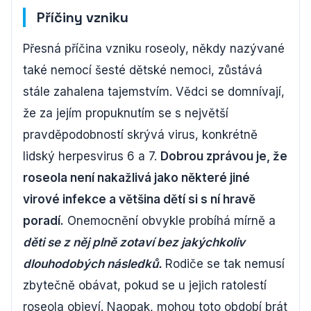
Příčiny vzniku
Přesná příčina vzniku roseoly, někdy nazývané
také nemocí šesté dětské nemoci, zůstává
stále zahalena tajemstvím. Vědci se domnívají,
že za jejím propuknutím se s největší
pravděpodobností skrývá virus, konkrétně
lidský herpesvirus 6 a 7.
Dobrou zprávou je, že
roseola není nakažlivá jako některé jiné
virové infekce a většina dětí si s ní hravě
poradí.
Onemocnění obvykle probíhá mírně a
děti se z něj plně zotaví bez jakýchkoliv
dlouhodobých následků.
Rodiče se tak nemusí
zbytečně obávat, pokud se u jejich ratolestí
roseola objeví. Naopak, mohou toto období brát