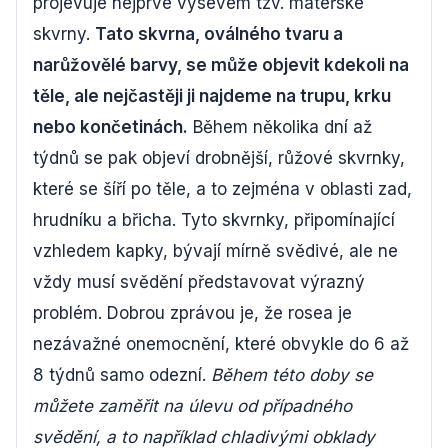
projevuje nejprve výsevem tzv. mateřské
skvrny.
Tato skvrna, oválného tvaru a
narůžovělé barvy, se může objevit kdekoli na
těle, ale nejčastěji ji najdeme na trupu, krku
nebo končetinách.
Během několika dní až
týdnů se pak objeví drobnější, růžové skvrnky,
které se šíří po těle, a to zejména v oblasti zad,
hrudníku a břicha. Tyto skvrnky, připomínající
vzhledem kapky, bývají mírně svědivé, ale ne
vždy musí svědění představovat výrazný
problém. Dobrou zprávou je, že rosea je
nezávažné onemocnění, které obvykle do 6 až
8 týdnů samo odezní.
Během této doby se
můžete zaměřit na úlevu od případného
svědění, a to například chladivými obklady