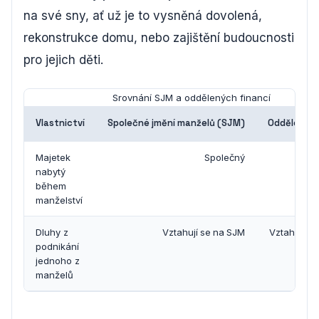
na své sny, ať už je to vysněná dovolená,
rekonstrukce domu, nebo zajištění budoucnosti
pro jejich děti.
Srovnání SJM a oddělených financí
Vlastnictví
Společné jmění manželů (SJM)
Oddělené f
Majetek
Společný
Od
nabytý
během
manželství
Dluhy z
Vztahují se na SJM
Vztahují s
podnikání
na d
jednoho z
manželů