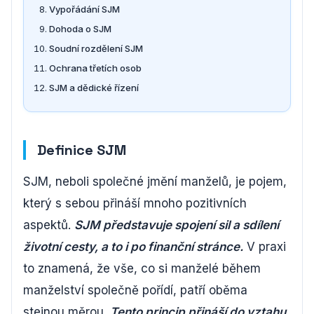
Vypořádání SJM
Dohoda o SJM
Soudní rozdělení SJM
Ochrana třetích osob
SJM a dědické řízení
Definice SJM
SJM, neboli společné jmění manželů, je pojem,
který s sebou přináší mnoho pozitivních
aspektů.
SJM představuje spojení sil a sdílení
životní cesty, a to i po finanční stránce.
V praxi
to znamená, že vše, co si manželé během
manželství společně pořídí, patří oběma
stejnou měrou.
Tento princip přináší do vztahu