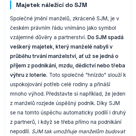
Majetek náležící do SJM
Společné jmění manželů, zkráceně SJM, je v
českém právním řádu vnímáno jako symbol
vzájemné důvěry a partnerství.
Do SJM spadá
veškerý majetek, který manželé nabyli v
průběhu trvání manželství, ať už se jedná o
příjem z podnikání, mzdu, dědictví nebo třeba
výhru z loterie.
Toto společné "hnízdo" slouží k
uspokojování potřeb celé rodiny a přináší
mnoho výhod. Představte si například, že jeden
z manželů rozjede úspěšný podnik. Díky SJM
se na tomto úspěchu automaticky podílí i druhý
z partnerů, i když se třeba přímo na podnikání
nepodílí.
SJM tak umožňuje manželům budovat