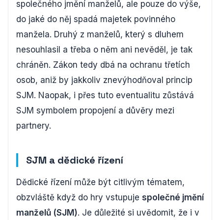
společného jmění manželů, ale pouze do výše,
do jaké do něj spadá majetek povinného
manžela. Druhý z manželů, který s dluhem
nesouhlasil a třeba o něm ani nevěděl, je tak
chráněn. Zákon tedy dbá na ochranu třetích
osob, aniž by jakkoliv znevýhodňoval princip
SJM. Naopak, i přes tuto eventualitu zůstává
SJM symbolem propojení a důvěry mezi
partnery.
SJM a dědické řízení
Dědické řízení může být citlivým tématem,
obzvláště když do hry vstupuje
společné jmění
manželů (SJM)
. Je důležité si uvědomit, že i v