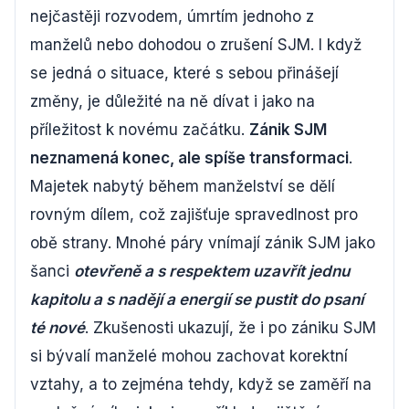
nejčastěji rozvodem, úmrtím jednoho z
manželů nebo dohodou o zrušení SJM. I když
se jedná o situace, které s sebou přinášejí
změny, je důležité na ně dívat i jako na
příležitost k novému začátku.
Zánik SJM
neznamená konec, ale spíše transformaci
.
Majetek nabytý během manželství se dělí
rovným dílem, což zajišťuje spravedlnost pro
obě strany. Mnohé páry vnímají zánik SJM jako
šanci
otevřeně a s respektem uzavřít jednu
kapitolu a s nadějí a energií se pustit do psaní
té nové
. Zkušenosti ukazují, že i po zániku SJM
si bývalí manželé mohou zachovat korektní
vztahy, a to zejména tehdy, když se zaměří na