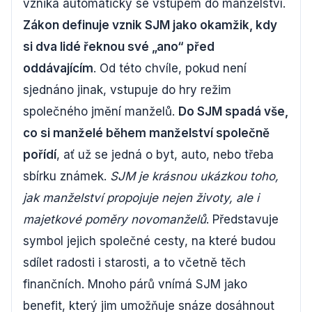
vzniká automaticky se vstupem do manželství.
Zákon definuje vznik SJM jako okamžik, kdy
si dva lidé řeknou své „ano“ před
oddávajícím
. Od této chvíle, pokud není
sjednáno jinak, vstupuje do hry režim
společného jmění manželů.
Do SJM spadá vše,
co si manželé během manželství společně
pořídí
, ať už se jedná o byt, auto, nebo třeba
sbírku známek.
SJM je krásnou ukázkou toho,
jak manželství propojuje nejen životy, ale i
majetkové poměry novomanželů
. Představuje
symbol jejich společné cesty, na které budou
sdílet radosti i starosti, a to včetně těch
finančních. Mnoho párů vnímá SJM jako
benefit, který jim umožňuje snáze dosáhnout