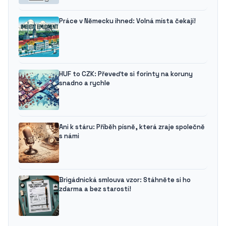
Práce v Německu ihned: Volná místa čekají!
HUF to CZK: Převeďte si forinty na koruny
snadno a rychle
Ani k stáru: Příběh písně, která zraje společně
s námi
Brigádnická smlouva vzor: Stáhněte si ho
zdarma a bez starostí!