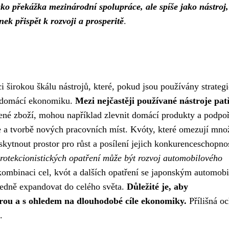
o překážka mezinárodní spolupráce, ale spíše jako nástroj,
ek přispět k rozvoji a prosperitě
.
i širokou škálu nástrojů, které, pokud jsou používány strateg
o domácí ekonomiku.
Mezi nejčastěji používané nástroje patř
né zboží, mohou například zlevnit domácí produkty a podpoř
e a tvorbě nových pracovních míst. Kvóty, které omezují mno
tnout prostor pro růst a posílení jejich konkurenceschopnos
rotekcionistických opatření může být rozvoj automobilového
ombinaci cel, kvót a dalších opatření se japonským automob
sledně expandovat do celého světa.
Důležité je, aby
írou a s ohledem na dlouhodobé cíle ekonomiky.
Přílišná o
.