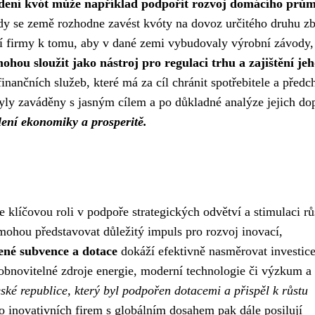
dení kvót může například podpořit rozvoj domácího prům
kdy se země rozhodne zavést kvóty na dovoz určitého druhu zb
ní firmy k tomu, aby v dané zemi vybudovaly výrobní závody,
ohou sloužit jako nástroj pro regulaci trhu a zajištění je
nančních služeb, které má za cíl chránit spotřebitele a předc
byly zaváděny s jasným cílem a po důkladné analýze jejich do
ení ekonomiky a prosperitě.
 klíčovou roli v podpoře strategických odvětví a stimulaci rů
mohou představovat důležitý impuls pro rozvoj inovací,
ené subvence a dotace
dokáží efektivně nasměrovat investic
obnovitelné zdroje energie, moderní technologie či výzkum a
ské republice, který byl podpořen dotacemi a přispěl k růstu
o inovativních firem s globálním dosahem pak dále posilují