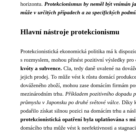
horizontu.
Protekcionismus by neměl být vnímán jak
může v určitých případech a za specifických podmín
Hlavní nástroje protekcionismu
Protekcionistická ekonomická politika má k dispozic
s rozmyslem, mohou přinést pozitivní výsledky pr
kvóty a subvence.
Cla, tedy daně uvalené na dováže
jejich prodej. To může vést k růstu domácí produkc
dováženého zboží, mohou zase domácím firmám posky
mezinárodním trhu.
Příkladem pozitivního dopadu p
průmyslu v Japonsku po druhé světové válce.
Díky k
podařilo získat silnou pozici na domácím trhu a ná
protekcionistická opatření byla uplatňována s m
domácího trhu může vést k neefektivnosti a stagnaci