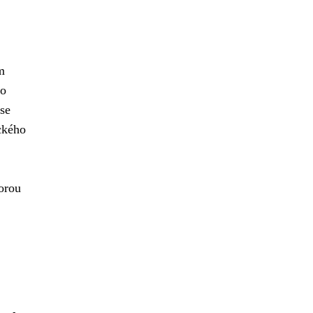
m
ho
se
ckého
orou