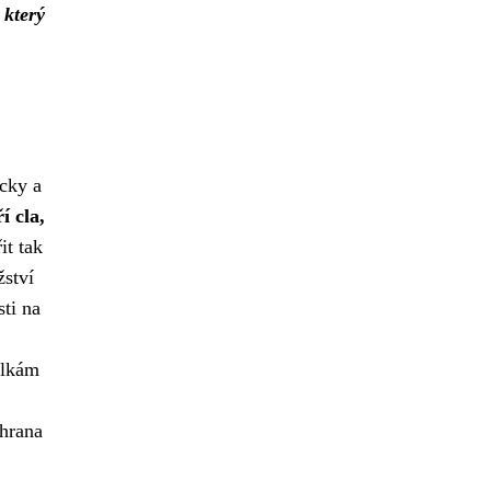
 který
icky a
í cla,
it tak
žství
ti na
ilkám
chrana