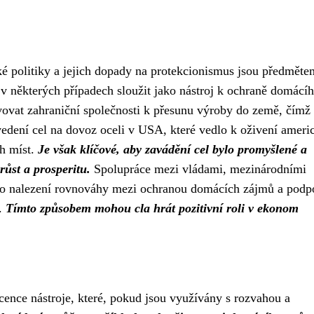
é politiky a jejich dopady na protekcionismus jsou předměte
 v některých případech sloužit jako nástroj k ochraně domácí
ovat zahraniční společnosti k přesunu výroby do země, čímž 
edení cel na dovoz oceli v USA, které vedlo k oživení ameri
h míst.
Je však klíčové, aby zavádění cel bylo promyšlené a
ůst a prosperitu.
Spolupráce mezi vládami, mezinárodními
ro nalezení rovnováhy mezi ochranou domácích zájmů a podp
u.
Tímto způsobem mohou cla hrát pozitivní roli v ekonom
icence nástroje, které, pokud jsou využívány s rozvahou a