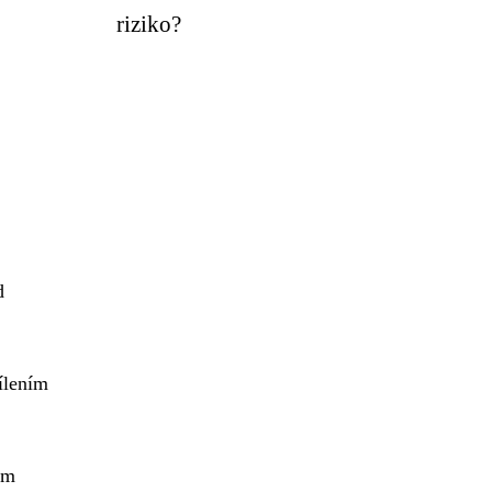
riziko?
d
ílením
ém