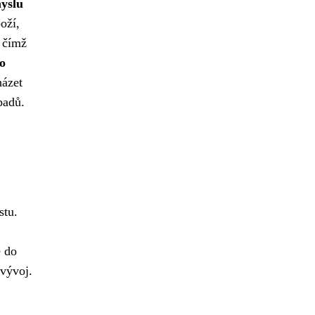
yslu
oží,
 čímž
ho
házet
padů.
stu.
e do
 vývoj.