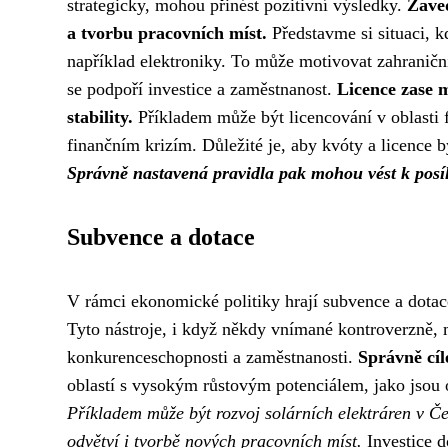
strategicky, mohou přinést pozitivní výsledky.
Zave
a tvorbu pracovních míst.
Představme si situaci, 
například elektroniky. To může motivovat zahranič
se podpoří investice a zaměstnanost.
Licence zase m
stability.
Příkladem může být licencování v oblasti fi
finančním krizím. Důležité je, aby kvóty a licence 
Správně nastavená pravidla pak mohou vést k posíl
Subvence a dotace
V rámci ekonomické politiky hrají subvence a dotace
Tyto nástroje, i když někdy vnímané kontroverzně, 
konkurenceschopnosti a zaměstnanosti.
Správně cíl
oblastí s vysokým růstovým potenciálem, jako jsou 
Příkladem může být rozvoj solárních elektráren v Če
odvětví i tvorbě nových pracovních míst.
Investice d