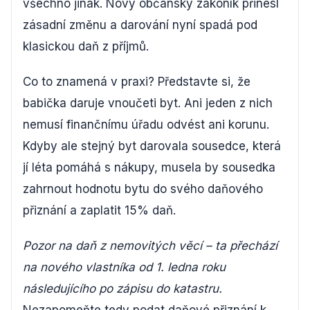
všechno jinak. Nový občanský zákoník přinesl
zásadní změnu a darování nyní spadá pod
klasickou daň z příjmů.
Co to znamená v praxi? Představte si, že
babička daruje vnoučeti byt. Ani jeden z nich
nemusí finančnímu úřadu odvést ani korunu.
Kdyby ale stejný byt darovala sousedce, která
jí léta pomáhá s nákupy, musela by sousedka
zahrnout hodnotu bytu do svého daňového
přiznání a zaplatit 15% daň.
Pozor na daň z nemovitých věcí – ta přechází
na nového vlastníka od 1. ledna roku
následujícího po zápisu do katastru.
Nezapomeňte tedy podat daňové přiznání k