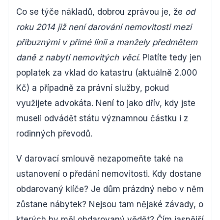
Co se týče nákladů, dobrou zprávou je, že
od
roku 2014 již není darování nemovitosti mezi
příbuznými v přímé linii a manžely předmětem
daně z nabytí nemovitých věcí
. Platíte tedy jen
poplatek za vklad do katastru (aktuálně 2.000
Kč) a případně za právní služby, pokud
využijete advokáta. Není to jako dřív, kdy jste
museli odvádět státu významnou částku i z
rodinných převodů.
V darovací smlouvě nezapomeňte také na
ustanovení o předání nemovitosti. Kdy dostane
obdarovaný klíče? Je dům prázdný nebo v něm
zůstane nábytek? Nejsou tam nějaké závady, o
kterých by měl obdarovaný vědět? Čím jasnější