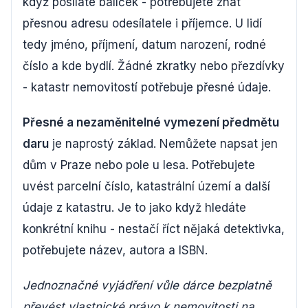
když posíláte balíček - potřebujete znát
přesnou adresu odesílatele i příjemce. U lidí
tedy jméno, příjmení, datum narození, rodné
číslo a kde bydlí. Žádné zkratky nebo přezdívky
- katastr nemovitostí potřebuje přesné údaje.
Přesné a nezaměnitelné vymezení předmětu
daru
je naprostý základ. Nemůžete napsat jen
dům v Praze nebo pole u lesa. Potřebujete
uvést parcelní číslo, katastrální území a další
údaje z katastru. Je to jako když hledáte
konkrétní knihu - nestačí říct nějaká detektivka,
potřebujete název, autora a ISBN.
Jednoznačné vyjádření vůle dárce bezplatně
převést vlastnické právo k nemovitosti na