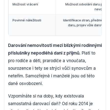
Možnost vrácení
Možnost odvolání daru pro
nevděk
Povinné náležitosti
Identifikace stran, předmětu
daru, projev vůle darovat
Darování nemovitosti mezi blízkými rodinnými
příslušníky nepodléhá dani z příjmů.
Platí to
pro rodiče a děti, prarodiče a vnoučata,
sourozence i tety se strýci vůči synovcům a
neteřím. Samozřejmě i manželé jsou od této
daně osvobozeni.
Vzpomínáte si na doby, kdy existovala
samostatná darovací daň? Od roku 2014 je