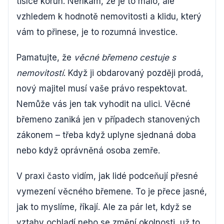
tisíce korun. Neříkám, že je to málo, ale
vzhledem k hodnotě nemovitosti a klidu, který
vám to přinese, je to rozumná investice.
Pamatujte, že
věcné břemeno cestuje s
nemovitostí
. Když ji obdarovaný později prodá,
nový majitel musí vaše právo respektovat.
Nemůže vás jen tak vyhodit na ulici. Věcné
břemeno zaniká jen v případech stanovených
zákonem – třeba když uplyne sjednaná doba
nebo když oprávněná osoba zemře.
V praxi často vidím, jak lidé podceňují přesné
vymezení věcného břemene. To je přece jasné,
jak to myslíme, říkají. Ale za pár let, když se
vztahy ochladí nebo se změní okolnosti, už to