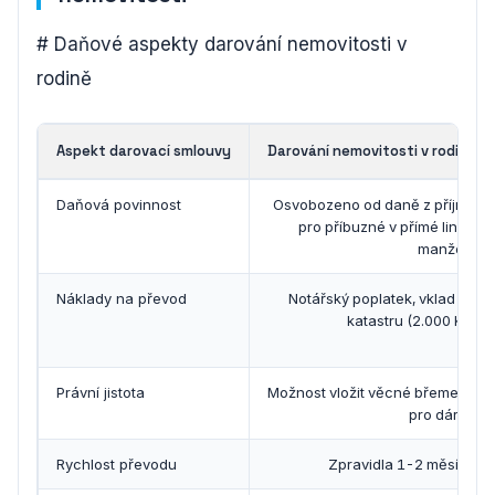
# Daňové aspekty darování nemovitosti v
rodině
Aspekt darovací smlouvy
Darování nemovitosti v rodině
Daňová povinnost
Osvobozeno od daně z příjmu
pro příbuzné v přímé linii a
manžele
Náklady na převod
Notářský poplatek, vklad do
katastru (2.000 Kč)
Právní jistota
Možnost vložit věcné břemeno
pro dárce
Rychlost převodu
Zpravidla 1-2 měsíce