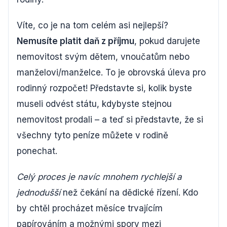
Víte, co je na tom celém asi nejlepší?
Nemusíte platit daň z příjmu
, pokud darujete
nemovitost svým dětem, vnoučatům nebo
manželovi/manželce. To je obrovská úleva pro
rodinný rozpočet! Představte si, kolik byste
museli odvést státu, kdybyste stejnou
nemovitost prodali – a teď si představte, že si
všechny tyto peníze můžete v rodině
ponechat.
Celý proces je navíc mnohem rychlejší a
jednodušší
než čekání na dědické řízení. Kdo
by chtěl procházet měsíce trvajícím
papírováním a možnými spory mezi