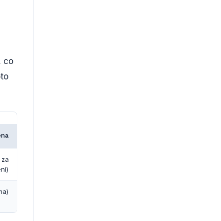
, co
oto
ena
 za
ní)
ma)