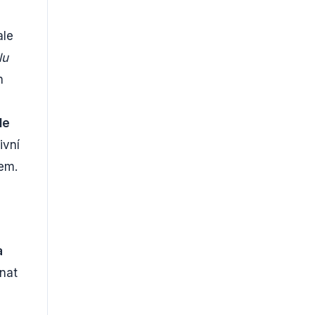
ale
lu
n
le
ivní
tem.
a
nat