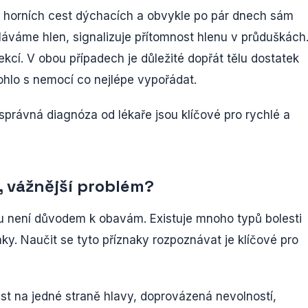
 horních cest dýchacích a obvykle po pár dnech sám
šláváme hlen, signalizuje přítomnost hlenu v průduškách
ekcí. V obou případech je důležité dopřát tělu dostatek
ohlo s nemocí co nejlépe vypořádat.
správná diagnóza od lékaře jsou klíčové pro rychlé a
, vážnější problém?
ou není důvodem k obavám. Existuje mnoho typů bolesti
ky. Naučit se tyto příznaky rozpoznávat je klíčové pro
est na jedné straně hlavy, doprovázená nevolností,