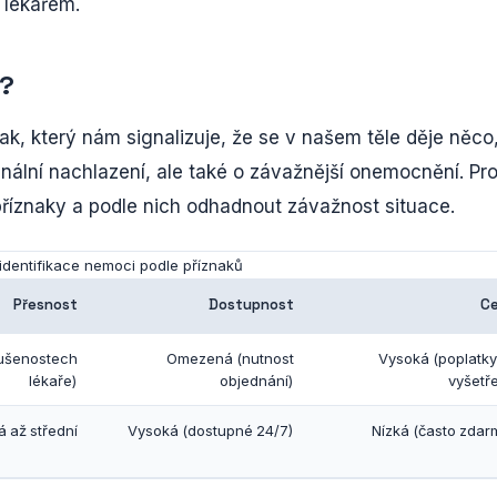
 lékařem.
ý?
ak, který nám signalizuje, že se v našem těle děje něco
nální nachlazení, ale také o závažnější onemocnění. Pr
 příznaky a podle nich odhadnout závažnost situace.
identifikace nemoci podle příznaků
Přesnost
Dostupnost
C
kušenostech
Omezená (nutnost
Vysoká (poplatky
lékaře)
objednání)
vyšetře
á až střední
Vysoká (dostupné 24/7)
Nízká (často zdar