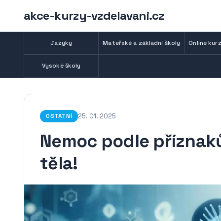
akce-kurzy-vzdelavani.cz
Jazyky
Mateřské a základní školy
Online kurz
Vysoké školy
25. 01. 2025
OSTATNÍ
Nemoc podle příznak
těla!