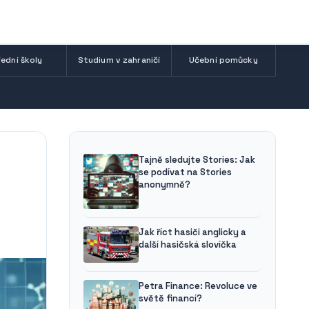
ední školy
Studium v zahraničí
Učební pomůcky
Tajně sledujte Stories: Jak
se podívat na Stories
anonymně?
Jak říct hasiči anglicky a
další hasičská slovíčka
Petra Finance: Revoluce ve
světě financí?