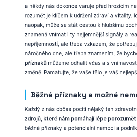
a někdy nás dokonce varuje před hrozícím n
rozumět je klíčem k udržení zdraví a vitality.
I
naopak, může se stát cestou k hlubšímu poc
znamená vnímat i ty nejjemnější signály a rea
nepříjemností, ale třeba vzkazem, že potřeb
náročného dne, ale třeba znamením, že bych
příznaků
můžeme odhalit včas a s vnímavostí a
změně. Pamatujte, že vaše tělo je váš nejlepš
Běžné příznaky a možné nem
Každý z nás občas pocítí nějaký ten zdravot
zdrojů, které nám pomáhají lépe porozumět 
běžné příznaky a potenciální nemoci a podnik