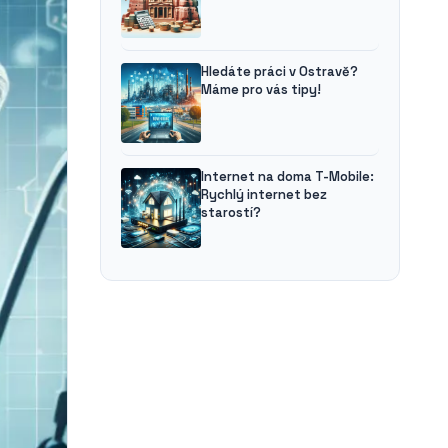
Hledáte práci v Ostravě?
Máme pro vás tipy!
Internet na doma T-Mobile:
Rychlý internet bez
starostí?