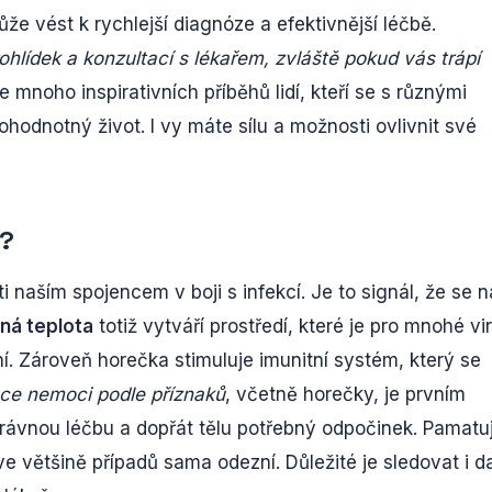
že vést k rychlejší diagnóze a efektivnější léčbě.
lídek a konzultací s lékařem, zvláště pokud vás trápí
e mnoho inspirativních příběhů lidí, kteří se s různými
ohodnotný život. I vy máte sílu a možnosti ovlivnit své
l?
i naším spojencem v boji s infekcí. Je to signál, že se 
ná teplota
totiž vytváří prostředí, které je pro mnohé vi
í. Zároveň horečka stimuluje imunitní systém, který se
ace nemoci podle příznaků
, včetně horečky, je prvním
právnou léčbu a dopřát tělu potřebný odpočinek. Pamatu
e většině případů sama odezní. Důležité je sledovat i da