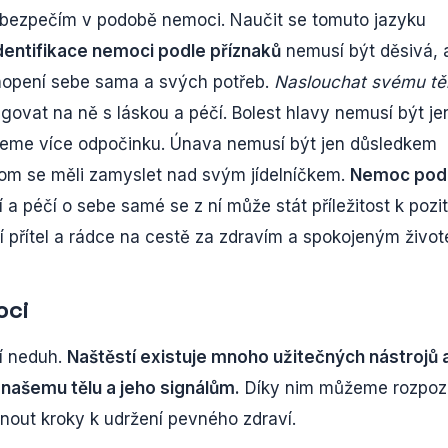
ebezpečím v podobě nemoci. Naučit se tomuto jazyku
dentifikace nemoci podle příznaků
nemusí být děsivá, 
hopení sebe sama a svých potřeb.
Naslouchat svému tě
govat na ně s láskou a péčí. Bolest hlavy nemusí být je
ujeme více odpočinku. Únava nemusí být jen důsledkem
om se měli zamyslet nad svým jídelníčkem.
Nemoc pod
 péčí o sebe samé se z ní může stát příležitost k pozit
í přítel a rádce na cestě za zdravím a spokojeným živo
oci
ní neduh.
Naštěstí existuje mnoho užitečných nástrojů 
našemu tělu a jeho signálům.
Díky nim můžeme rozpoz
nout kroky k udržení pevného zdraví.