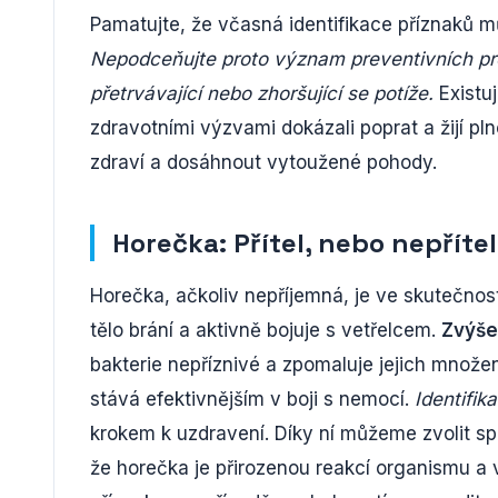
Pamatujte, že včasná identifikace příznaků mů
Nepodceňujte proto význam preventivních proh
přetrvávající nebo zhoršující se potíže.
Existuj
zdravotními výzvami dokázali poprat a žijí pln
zdraví a dosáhnout vytoužené pohody.
Horečka: Přítel, nebo nepříte
Horečka, ačkoliv nepříjemná, je ve skutečnost
tělo brání a aktivně bojuje s vetřelcem.
Zvýše
bakterie nepříznivé a zpomaluje jejich množen
stává efektivnějším v boji s nemocí.
Identifik
krokem k uzdravení. Díky ní můžeme zvolit s
že horečka je přirozenou reakcí organismu a v