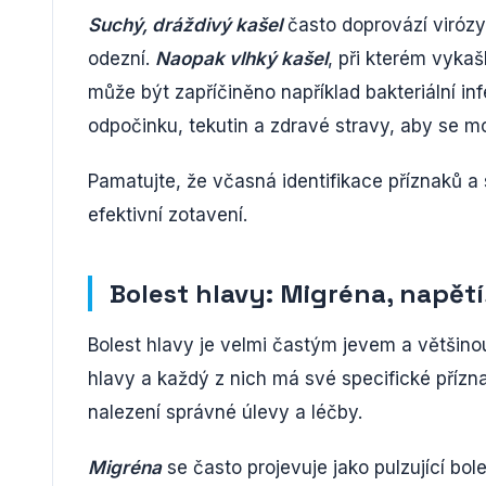
Suchý, dráždivý kašel
často doprovází virózy
odezní.
Naopak vlhký kašel
, při kterém vyka
může být zapříčiněno například bakteriální inf
odpočinku, tekutin a zdravé stravy, aby se m
Pamatujte, že včasná identifikace příznaků a 
efektivní zotavení.
Bolest hlavy: Migréna, napětí
Bolest hlavy je velmi častým jevem a většin
hlavy a každý z nich má své specifické přízna
nalezení správné úlevy a léčby.
Migréna
se často projevuje jako pulzující bol