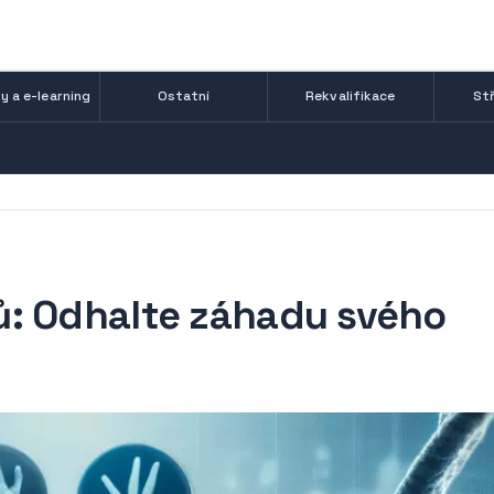
y a e-learning
Ostatní
Rekvalifikace
Stř
ů: Odhalte záhadu svého