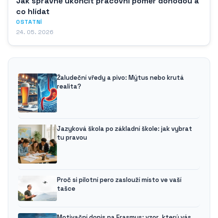
Jak správně ukončit pracovní poměr dohodou a
co hlídat
OSTATNÍ
24. 05. 2026
Žaludeční vředy a pivo: Mýtus nebo krutá
realita?
Jazyková škola po základní škole: jak vybrat
tu pravou
Proč si pilotní pero zaslouží místo ve vaší
tašce
Motivační dopis na Erasmus: vzor, který vás