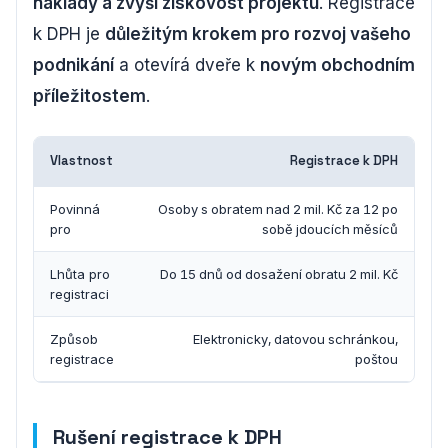
náklady a zvýší ziskovost projektu
. Registrace
k DPH je
důležitým krokem pro rozvoj vašeho
podnikání
a otevírá dveře k
novým obchodním
příležitostem
.
Vlastnost
Registrace k DPH
Povinná
Osoby s obratem nad 2 mil. Kč za 12 po
pro
sobě jdoucích měsíců
Lhůta pro
Do 15 dnů od dosažení obratu 2 mil. Kč
registraci
Způsob
Elektronicky, datovou schránkou,
registrace
poštou
Rušení registrace k DPH