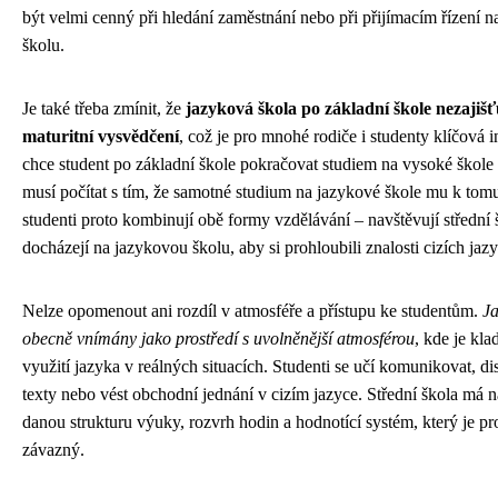
být velmi cenný při hledání zaměstnání nebo při přijímacím řízení 
školu.
Je také třeba zmínit, že
jazyková škola po základní škole nezaji
maturitní vysvědčení
, což je pro mnohé rodiče i studenty klíčová
chce student po základní škole pokračovat studiem na vysoké škole
musí počítat s tím, že samotné studium na jazykové škole mu k tom
studenti proto kombinují obě formy vzdělávání – navštěvují střední
docházejí na jazykovou školu, aby si prohloubili znalosti cizích jaz
Nelze opomenout ani rozdíl v atmosféře a přístupu ke studentům.
Ja
obecně vnímány jako prostředí s uvolněnější atmosférou
, kde je kla
využití jazyka v reálných situacích. Studenti se učí komunikovat, di
texty nebo vést obchodní jednání v cizím jazyce. Střední škola má 
danou strukturu výuky, rozvrh hodin a hodnotící systém, který je p
závazný.