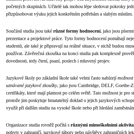
početných skupinách. Učitelé tak mohou lépe sledovat pokroky jedn
přizpůsobovat výuku jejich konkrétním potřebám a slabým místům.
Součástí studia jsou také
různé formy hodnocení
, jako jsou písemn
prezentace a projektové práce. Tyto formy hodnocení pomáhají nejen
studentů, ale také je připravují na reálné situace, v nichž budou muse
používat. Závěrečná zkouška na konci studia pak komplexně prově
dovednosti, tedy čtení, psaní, poslech i mluvený projev.
Jazykové školy po základní škole také velmi často nabízejí
možnost
uznávané jazykové zkoušky
, jako jsou Cambridge, DELF, Goethe-Zer
certifikáty, které mají platnost po celém světě. Tato možnost je pro 
protože jim poskytuje hmatatelný doklad o jejich jazykových scho
využít při dalším studiu na vysoké škole nebo při hledání zaměstnán
Organizace studia rovněž počítá s
různými mimoškolními aktivit
pobyty v zahraničí, jazykové tábory nebo návštěvy zahraničních lekto