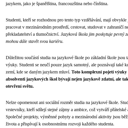
jazykem, jako je španělština, francouzština nebo čínština.
Studenti, kteří se rozhodnou pro tento typ vzdělávání, mají obvykle 
pracovat v mezinárodním prostředí, cestovat, studovat v zahraničí 
překladatelství a tlumočnictví.
Jazyková škola jim poskytuje pevný z
mohou dále stavět svou kariéru.
Důležitou součástí studia na jazykové škole po základní škole jsou t
výuky. Studenti se neučí pouze jazyk samotný, ale poznávají také kul
zemí, kde se daným jazykem mluví.
Toto komplexní pojetí výuky 
absolventi jazykových škol bývají nejen jazykově zdatní, ale ta
otevření světu.
Nelze opomenout ani sociální rozměr studia na jazykové škole. Stude
vrstevníky, kteří sdílejí stejné zájmy a ambice, což vytváří přátelské 
Společné projekty, výměnné pobyty a mezinárodní aktivity jsou běž
života a přispívají k osobnostnímu rozvoji každého studenta.