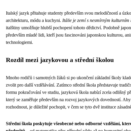
Italský jazyk přitahuje studenty především svou melodičností a úz
architekturu, módu a kuchyni.
Itálie je zemí s nesmírným kulturním
italštiny umožňuje hlubší pochopení tohoto dědictví. Podobně japon
především mladé lidi, kteří jsou fascinováni japonskou kulturou, 
technologiemi.
Rozdíl mezi jazykovou a střední školou
Mnoho rodičů i samotných žáků si po ukončení základní školy klade
zvolit pro další vzdělávání. Zatímco střední škola představuje tradičn
formu pokračování ve studiu, jazyková škola nabízí zcela odlišný př
který se zaměřuje především na rozvoj jazykových dovedností. Aby
rozhodnout, je důležité pochopit, v čem se tyto dvě instituce zásadně 
Střední škola poskytuje všeobecné nebo odborné vzdělání, kter
předmětů
– od matematiky přes přírodní vědy až po humanitní obor