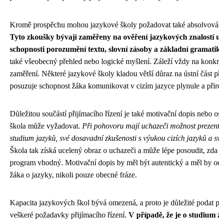
Kromě prospěchu mohou jazykové školy požadovat také absolvován
Tyto zkoušky bývají zaměřeny na ověření jazykových znalostí 
schopnosti porozumění textu, slovní zásoby a základní gramati
také všeobecný přehled nebo logické myšlení. Záleží vždy na konkré
zaměření. Některé jazykové školy kladou větší důraz na ústní část p
posuzuje schopnost žáka komunikovat v cizím jazyce plynule a přir
Důležitou součástí přijímacího řízení je také motivační dopis nebo 
škola může vyžadovat.
Při pohovoru mají uchazeči možnost prezent
studium jazyků, své dosavadní zkušenosti s výukou cizích jazyků a 
Škola tak získá ucelený obraz o uchazeči a může lépe posoudit, zda 
program vhodný. Motivační dopis by měl být autentický a měl by o
žáka o jazyky, nikoli pouze obecné fráze.
Kapacita jazykových škol bývá omezená, a proto je důležité podat př
veškeré požadavky přijímacího řízení.
V případě, že je o studium z