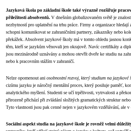
Jazyková škola po základní škole také výrazně rozšiřuje pracov
příležitosti absolventů.
V dnešním globalizovaném světě je znalost 
nezbytností pro uplatnění na trhu práce. Firmy a organizace hledají 
schopni komunikovat se zahraničními partnery, zákazníky nebo ko
překážek. Absolvent jazykové školy má v tomto ohledu jasnou kon
těm, kteří se jazykům věnovali jen okrajově. Navíc certifikáty a di
jsou mezinárodně uznávány a mohou otevřít dveře ke studiu na zahr
nebo k pracovním stážím v zahraničí.
Nelze opomenout ani
osobnostní rozvoj, který studium na jazykové 
cizímu jazyku je náročný mentální proces, který posiluje paměť, ko
analytického myšlení. Studenti se učí trpělivosti, vytrvalosti a překo
přirozeně přichází při zvládání složitých gramatických struktur nebo
Tyto vlastnosti jsou pak cenné nejen v jazykovém vzdělávání, ale v 
Sociální aspekt studia na jazykové škole je rovněž velmi důležit