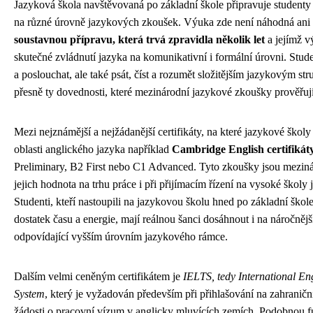
Jazyková škola navštěvovaná po základní škole připravuje studenty 
na různé úrovně jazykových zkoušek. Výuka zde není náhodná ani 
soustavnou přípravu, která trvá zpravidla několik let
a jejímž v
skutečné zvládnutí jazyka na komunikativní i formální úrovni. Stude
a poslouchat, ale také psát, číst a rozumět složitějším jazykovým st
přesně ty dovednosti, které mezinárodní jazykové zkoušky prověřují
Mezi nejznámější a nejžádanější certifikáty, na které jazykové školy p
oblasti anglického jazyka například
Cambridge English certifikát
Preliminary, B2 First nebo C1 Advanced. Tyto zkoušky jsou mezin
jejich hodnota na trhu práce i při přijímacím řízení na vysoké školy 
Studenti, kteří nastoupili na jazykovou školu hned po základní škole
dostatek času a energie, mají reálnou šanci dosáhnout i na náročnější
odpovídající vyšším úrovním jazykového rámce.
Dalším velmi ceněným certifikátem je
IELTS, tedy International En
System
, který je vyžadován především při přihlašování na zahraničn
žádosti o pracovní vízum v anglicky mluvících zemích. Podobnou fu