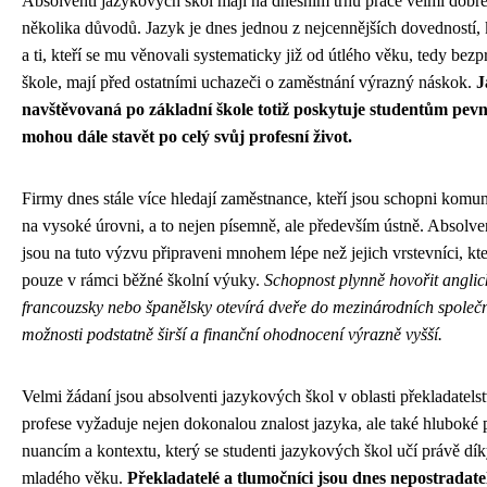
Absolventi jazykových škol mají na dnešním trhu práce velmi dobré
několika důvodů. Jazyk je dnes jednou z nejcennějších dovedností,
a ti, kteří se mu věnovali systematicky již od útlého věku, tedy bez
škole, mají před ostatními uchazeči o zaměstnání výrazný náskok.
J
navštěvovaná po základní škole totiž poskytuje studentům pevn
mohou dále stavět po celý svůj profesní život.
Firmy dnes stále více hledají zaměstnance, kteří jsou schopni komu
na vysoké úrovni, a to nejen písemně, ale především ústně. Absolve
jsou na tuto výzvu připraveni mnohem lépe než jejich vrstevníci, kt
pouze v rámci běžné školní výuky.
Schopnost plynně hovořit anglic
francouzsky nebo španělsky otevírá dveře do mezinárodních společno
možnosti podstatně širší a finanční ohodnocení výrazně vyšší.
Velmi žádaní jsou absolventi jazykových škol v oblasti překladatelst
profese vyžaduje nejen dokonalou znalost jazyka, ale také hluboké
nuancím a kontextu, který se studenti jazykových škol učí právě dí
mladého věku.
Překladatelé a tlumočníci jsou dnes nepostradate