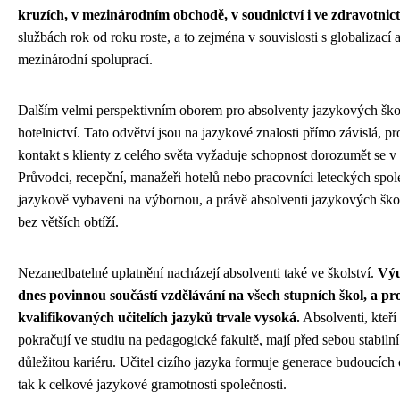
kruzích, v mezinárodním obchodě, v soudnictví i ve zdravotnict
službách rok od roku roste, a to zejména v souvislosti s globalizací a
mezinárodní spoluprací.
Dalším velmi perspektivním oborem pro absolventy jazykových škol
hotelnictví. Tato odvětví jsou na jazykové znalosti přímo závislá, p
kontakt s klienty z celého světa vyžaduje schopnost dorozumět se v
Průvodci, recepční, manažeři hotelů nebo pracovníci leteckých spol
jazykově vybaveni na výbornou, a právě absolventi jazykových ško
bez větších obtíží.
Nezanedbatelné uplatnění nacházejí absolventi také ve školství.
Výu
dnes povinnou součástí vzdělávání na všech stupních škol, a pr
kvalifikovaných učitelích jazyků trvale vysoká.
Absolventi, kteří
pokračují ve studiu na pedagogické fakultě, mají před sebou stabiln
důležitou kariéru. Učitel cizího jazyka formuje generace budoucích
tak k celkové jazykové gramotnosti společnosti.