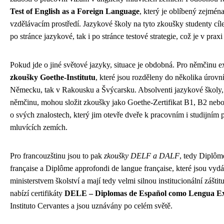
Test of English as a Foreign Language
, který je oblíbený zejmé
vzdělávacím prostředí. Jazykové školy na tyto zkoušky studenty cílen
po stránce jazykové, tak i po stránce testové strategie, což je v prax
Pokud jde o jiné světové jazyky, situace je obdobná. Pro němčinu ex
zkoušky Goethe-Institutu
, které jsou rozděleny do několika úrovn
Německu, tak v Rakousku a Švýcarsku. Absolventi jazykové školy, k
němčinu, mohou složit zkoušky jako Goethe-Zertifikat B1, B2 nebo
o svých znalostech, který jim otevře dveře k pracovním i studijním
mluvících zemích.
Pro francouzštinu jsou to pak
zkoušky DELF a DALF
, tedy Diplôm
française a Diplôme approfondi de langue française, které jsou vy
ministerstvem školství a mají tedy velmi silnou institucionální zášti
nabízí certifikáty
DELE – Diplomas de Español como Lengua Ex
Instituto Cervantes a jsou uznávány po celém světě.