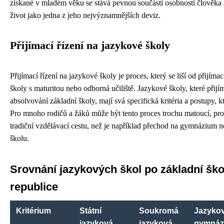
získané v mladém věku se stává pevnou součástí osobnosti člověka 
život jako jedna z jeho nejvýznamnějších deviz.
Přijímací řízení na jazykové školy
Přijímací řízení na jazykové školy je proces, který se liší od přijímac
školy s maturitou nebo odborná učiliště. Jazykové školy, které přijí
absolvování základní školy, mají svá specifická kritéria a postupy, kt
Pro mnoho rodičů a žáků může být tento proces trochu matoucí, pro
tradiční vzdělávací cestu, než je například přechod na gymnázium 
školu.
Srovnání jazykových škol po základní ško
republice
Kritérium
Státní
Soukromá
Jazyko
jazyková
jazyková
gymnáz