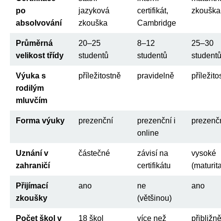
po
jazyková
certifikát,
zkouška
absolvování
zkouška
Cambridge
Průměrná
20–25
8–12
25–30
velikost třídy
studentů
studentů
student
Výuka s
příležitostně
pravidelně
příležito
rodilým
mluvčím
Forma výuky
prezenční
prezenční i
prezenč
online
Uznání v
částečné
závisí na
vysoké
zahraničí
certifikátu
(maturit
Přijímací
ano
ne
ano
zkoušky
(většinou)
Počet škol v
18 škol
více než
přibližn