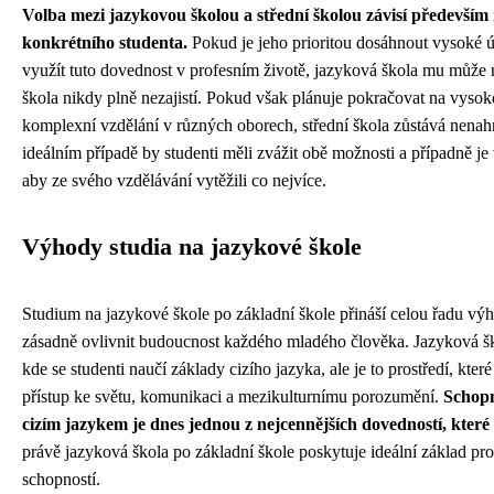
Volba mezi jazykovou školou a střední školou závisí především 
konkrétního studenta.
Pokud je jeho prioritou dosáhnout vysoké ú
využít tuto dovednost v profesním životě, jazyková škola mu může n
škola nikdy plně nezajistí. Pokud však plánuje pokračovat na vyso
komplexní vzdělání v různých oborech, střední škola zůstává nenah
ideálním případě by studenti měli zvážit obě možnosti a případně j
aby ze svého vzdělávání vytěžili co nejvíce.
Výhody studia na jazykové škole
Studium na jazykové škole po základní škole přináší celou řadu vý
zásadně ovlivnit budoucnost každého mladého člověka. Jazyková šk
kde se studenti naučí základy cizího jazyka, ale je to prostředí, kter
přístup ke světu, komunikaci a mezikulturnímu porozumění.
Schopn
cizím jazykem je dnes jednou z nejcennějších dovedností, které
právě jazyková škola po základní škole poskytuje ideální základ pro
schopností.