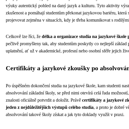
výuky autentický pohled na daný jazyk a kulturu. Tyto aktivity výra
zkušenost a pomáhají studentům překonat jazykovou bariéru, která 
projevovat zejména v situacích, kdy je třeba komunikovat s rodilým
Celkově lze říci, že
délka a organizace studia na jazykové škole 
pečlivě promyšleny tak, aby studentům poskytly co nejlepší základ
uplatnění, ať už v akademické, profesní nebo osobní sféře jejich živ
Certifikáty a jazykové zkoušky po absolvová
Po úspěšném dokončení studia na jazykové škole, kam studenti nast
absolvování základní školy, se před nimi otevírá celá řada možností
znalosti oficiálně potvrdit a doložit. Právě
certifikáty a jazykové 
jeden z nejdůležitějších výstupů celého studia
, a proto je dobré 
absolvování takové školy získat a jak tyto doklady využít v praxi.