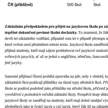
ČR (přibližně)
500 škol
škol
Základním předpokladem pro přijetí na jazykovou školu po zák
úspěšné dokončení povinné školní docházky.
To znamená, že žák
devět let základního vzdělání, případně osm let v případě přestupu
které ovšem není předmětem tohoto textu. Jazyková škola zaměřen
přijímá studenty, kteří mají zájem prohlubovat své jazykové znalost
světových jazycích, ať už se jedná o angličtinu, němčinu, francouzš
jiné jazyky.
Samotné přijímací řízení probíhá zpravidla na jaře, tedy v období, k
základních škol podávají přihlášky na různé typy středních škol.
Při
školu se podává podobně jako přihláška na střední školu, přičemž je
vysvědčení z posledních ročníků základní školy.
Prospěch hraje důlež
jazykové školy se zaměřují na studenty, kteří mají dobré studijní vý
předmětech jako je český jazyk a cizí jazyk, který žák již na základn