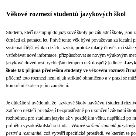
Věkové rozmezí studentů jazykových škol
Studenti, kteří nastupují do jazykové školy po základní škole, jsou
čtrnácti až patnácti let. Právě tento věk bývá považován za ideální p
systematičtější výuku cizích jazyků, protože mladý člověk má stále
vstřebávat nové informace, přizpůsobovat se novým výukovým met
jazykové dovednosti rychlejším tempem než dospělý jedinec.
Jazyk
škole tak přijímá především studenty ve věkovém rozmezí čtrná
přičemž toto rozmezí není nijak striktně ohraničeno a v praxi se může 
konkrétní škole a jejím zaměření.
Je důležité si uvědomit, že jazykové školy navštěvují studenti různ
Zatímco někteří přicházejí bezprostředně po ukončení základní školn
rozhodnou pro studium jazyka až v pozdějším věku, například po m
průběhu vysokoškolského studia.
Věkové složení studentů jazykovýc
pestré a rozmanité
, což vytváří specifické prostředí, ve kterém se po