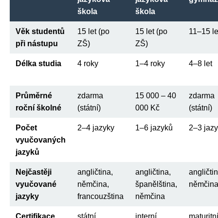
škola
škola
Věk studentů
15 let (po
15 let (po
11–15 le
při nástupu
ZŠ)
ZŠ)
Délka studia
4 roky
1–4 roky
4–8 let
Průměrné
zdarma
15 000 – 40
zdarma
roční školné
(státní)
000 Kč
(státní)
Počet
2–4 jazyky
1–6 jazyků
2–3 jaz
vyučovaných
jazyků
Nejčastěji
angličtina,
angličtina,
angličtin
vyučované
němčina,
španělština,
němčin
jazyky
francouzština
němčina
Certifikace
státní
interní
maturitn