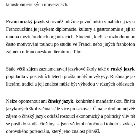
latinskoamerických univerzitách.
Francouzský jazyk
si rovněž udržuje pevné místo v nabídce jazyk
Francouzština je jazykem diplomacie, kultury a gastronomie a její zn
mnoha mezinárodních organizacích. Studenti, kteří se rozhodnou pro
často motivováni touhou po studiu ve Francii nebo jiných frankofo
zájmem o francouzskou literaturu a film.
Stále větší zájem zaznamenávají jazykové školy také o
ruský jazyk
popularita v posledních letech prošla určitými výkyvy. Ruština je j
literární tradicí a její znalost může být výhodou v různých oblastec
Nelze opomenout ani
čínský jazyk
, konkrétně mandarínskou čínštin
jazykových škol začíná stále více prosazovat. Čína je druhou nejvě
zájem o čínský jazyk odráží rostoucí ekonomický a politický vliv tét
se pustí do studia čínštiny, si jsou vědomi náročnosti tohoto jazyka, 
obrovského potenciálu, který jeho znalost přináší.