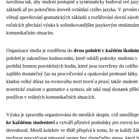
navržena tak, aby student postupně a systematicky budoval své ja
základů až po pokročilou úroveň ovládání cizího jazyka. V prvním 
věnují upevňování gramatických základů a rozšiřování slovní zásob
ročnících přechází výuka k sofistikovanějším jazykovým strukturá
komunikačním situacím.
Organizace studia je rozdělena do
dvou pololetí v každém školním
pololetí je zakončeno hodnocením, které odráží pokroky studenta 
probíhá formou pravidelných hodin, které jsou rozvrženy do celého 
zajištěn dostatečný čas na procvičování a opakování probrané látky
kladou velký důraz na
rovnováhu mezi teorií a praxí
, takže studenti
teoretické znalosti o gramatice a syntaxi, ale také mají dostatek příle
používat v reálných komunikačních situacích.
Výuka je zpravidla organizována do menších skupin, což umožňuj
ke každému studentovi
a vytváří příznivé podmínky pro rozvoj k
dovedností. Menší kolektiv ve třídě přispívá k tomu, že se každý žá
možnost procvičovat mluvený projev bez zbytečného stresu, který by