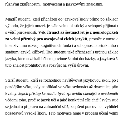
různými zkušenostmi, motivacemi a jazykovými znalostmi.
Mladší studenti, kteří přicházejí do jazykové školy přímo po základn
výhodu, že jejich mozek je stále velmi plastický a schopný přijímat
s větší přirozeností.
Věk čtrnáct až šestnáct let je z neurologick
za velmi příznivý pro osvojování cizích jazyků
, protože v tomto 
intenzivnímu rozvoji kognitivních funkcí a schopnosti abstraktního 
studium jazyků klíčové. Tito studenti také přicházejí s určitou základ
jazyka, kterou získali během povinné školní docházky, a jazyková 
tuto znalost prohlubovat a rozvíjet na vyšší úrovni.
Starší studenti, kteří se rozhodnou navštěvovat jazykovou školu po 
pozdějším věku, tedy například ve věku sedmnáct až dvacet let, přin
kvality.
Jejich přístup ke studiu bývá zpravidla cílenější a uvědoměle
vědomi toho, proč se jazyk učí a jaké konkrétní cíle chtějí svým s
se jednat o přípravu na zahraniční stáž, zlepšení pracovních vyhlíde
požadavků vysoké školy. Tato motivace hraje v procesu učení velmi