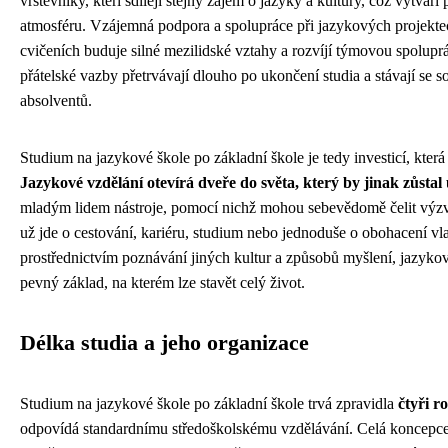
vrstevníky, kteří sdílejí stejný zájem o jazyky a kultury, což vytváří 
atmosféru. Vzájemná podpora a spolupráce při jazykových projekt
cvičeních buduje silné mezilidské vztahy a rozvíjí týmovou spolupr
přátelské vazby přetrvávají dlouho po ukončení studia a stávají se so
absolventů.
Studium na jazykové škole po základní škole je tedy investicí, kter
Jazykové vzdělání otevírá dveře do světa, který by jinak zůstal
mladým lidem nástroje, pomocí nichž mohou sebevědomě čelit vý
už jde o cestování, kariéru, studium nebo jednoduše o obohacení vla
prostřednictvím poznávání jiných kultur a způsobů myšlení, jazyko
pevný základ, na kterém lze stavět celý život.
Délka studia a jeho organizace
Studium na jazykové škole po základní škole trvá zpravidla
čtyři r
odpovídá standardnímu středoškolskému vzdělávání. Celá koncepce 