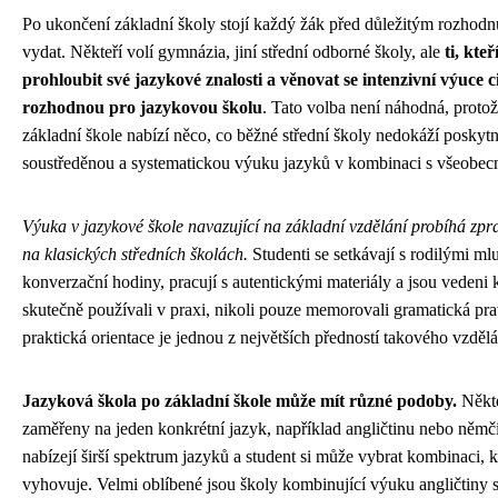
Po ukončení základní školy stojí každý žák před důležitým rozhod
vydat. Někteří volí gymnázia, jiní střední odborné školy, ale
ti, kte
prohloubit své jazykové znalosti a věnovat se intenzivní výuce c
rozhodnou pro jazykovou školu
. Tato volba není náhodná, proto
základní škole nabízí něco, co běžné střední školy nedokáží poskytno
soustředěnou a systematickou výuku jazyků v kombinaci s všeobe
Výuka v jazykové škole navazující na základní vzdělání probíhá zpra
na klasických středních školách.
Studenti se setkávají s rodilými ml
konverzační hodiny, pracují s autentickými materiály a jsou vedeni 
skutečně používali v praxi, nikoli pouze memorovali gramatická prav
praktická orientace je jednou z největších předností takového vzdělá
Jazyková škola po základní škole může mít různé podoby.
Někte
zaměřeny na jeden konkrétní jazyk, například angličtinu nebo němči
nabízejí širší spektrum jazyků a student si může vybrat kombinaci, 
vyhovuje. Velmi oblíbené jsou školy kombinující výuku angličtiny 