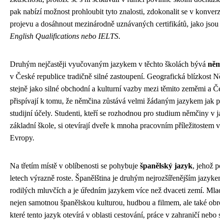
pak nabízí možnost prohloubit tyto znalosti, zdokonalit se v konver
projevu a dosáhnout mezinárodně uznávaných certifikátů, jako jsou
English Qualifications nebo IELTS
.
Druhým nejčastěji vyučovaným jazykem v těchto školách bývá
něm
v České republice tradičně silné zastoupení. Geografická blízkost
stejně jako silné obchodní a kulturní vazby mezi těmito zeměmi a Č
přispívají k tomu, že němčina zůstává velmi žádaným jazykem jak p
studijní účely. Studenti, kteří se rozhodnou pro studium němčiny v 
základní škole, si otevírají dveře k mnoha pracovním příležitostem v
Evropy.
Na třetím místě v oblíbenosti se pohybuje
španělský jazyk
, jehož 
letech výrazně roste. Španělština je druhým nejrozšířenějším jazyk
rodilých mluvčích a je úředním jazykem více než dvaceti zemí. Mlad
nejen samotnou španělskou kulturou, hudbou a filmem, ale také o
které tento jazyk otevírá v oblasti cestování, práce v zahraničí nebo