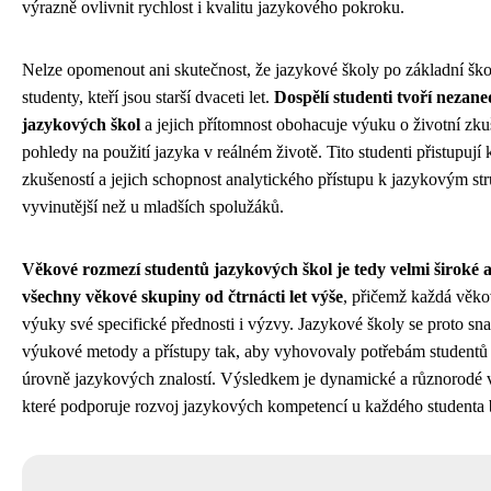
výrazně ovlivnit rychlost i kvalitu jazykového pokroku.
Nelze opomenout ani skutečnost, že jazykové školy po základní ško
studenty, kteří jsou starší dvaceti let.
Dospělí studenti tvoří nezan
jazykových škol
a jejich přítomnost obohacuje výuku o životní zkuš
pohledy na použití jazyka v reálném životě. Tito studenti přistupují 
zkušeností a jejich schopnost analytického přístupu k jazykovým s
vyvinutější než u mladších spolužáků.
Věkové rozmezí studentů jazykových škol je tedy velmi široké 
všechny věkové skupiny od čtrnácti let výše
, přičemž každá věko
výuky své specifické přednosti i výzvy. Jazykové školy se proto sn
výukové metody a přístupy tak, aby vyhovovaly potřebám studentů
úrovně jazykových znalostí. Výsledkem je dynamické a různorodé v
které podporuje rozvoj jazykových kompetencí u každého studenta 