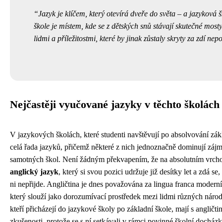
Jazyk je klíčem, který otevírá dveře do světa – a jazyková 
škole je místem, kde se z dětských snů stávají skutečné most
lidmi a příležitostmi, které by jinak zůstaly skryty za zdí ne
Nejčastěji vyučované jazyky v těchto školách
V jazykových školách, které studenti navštěvují po absolvování zák
celá řada jazyků, přičemž některé z nich jednoznačně dominují zájm
samotných škol. Není žádným překvapením, že na absolutním vrchol
anglický jazyk
, který si svou pozici udržuje již desítky let a zdá s
ni nepřijde. Angličtina je dnes považována za lingua franca moderní
který slouží jako dorozumívací prostředek mezi lidmi různých národn
kteří přicházejí do jazykové školy po základní škole, mají s angličtin
zkušenosti, protože se s ní setkávali v rámci povinné školní docház