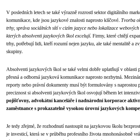
V posledních letech se také výrazně rozrostl sektor digitálního mark
komunikace, kde jsou jazykové znalosti naprosto klíčové.
Tvorba o
trhy, správa sociálních sítí v cizím jazyce nebo lokalizace webových 
kterých absolventi jazykových škol excelují.
Firmy, které chtějí expa
trhy, potřebují lidi, kteří rozumí nejen jazyku, ale také mentalitě a 
skupiny.
Absolventi jazykových škol se také velmi dobře uplatňují v oblasti p
přesná a odborná jazyková komunikace naprosto nezbytná. Mezinár
reporty nebo právní dokumenty musí být formulovány s naprostou pr
preciznost si absolventi jazykových škol osvojují během let intenzi
pojišťovny, advokátní kanceláře i nadnárodní korporace aktiv
zaměstnance s prokazatelně vysokou úrovní jazykových kompet
Je tedy zřejmé, že rozhodnutí nastoupit na jazykovou školu bezpros
je investicí, která se v průběhu profesního života mnohonásobně vrá