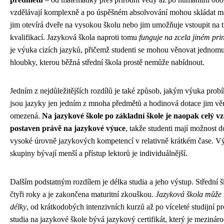
vzdělávají komplexně a po úspěšném absolvování mohou skládat mat
jim otevírá dveře na vysokou školu nebo jim umožňuje vstoupit na tr
kvalifikací. Jazyková škola naproti tomu
funguje na zcela jiném pri
je výuka cizích jazyků, přičemž studenti se mohou věnovat jednom
hloubky, kterou běžná střední škola prostě nemůže nabídnout.
Jedním z nejdůležitějších rozdílů je také způsob, jakým výuka probí
jsou jazyky jen jedním z mnoha předmětů a hodinová dotace jim v
omezená.
Na jazykové škole po základní škole je naopak celý v
postaven právě na jazykové výuce
, takže studenti mají možnost 
vysoké úrovně jazykových kompetencí v relativně krátkém čase. Výu
skupiny bývají menší a přístup lektorů je individuálnější.
Dalším podstatným rozdílem je délka studia a jeho výstup. Střední š
čtyři roky a je zakončena maturitní zkouškou.
Jazyková škola může 
délky
, od krátkodobých intenzivních kurzů až po víceleté studijní
studia na jazykové škole bývá jazykový certifikát, který je meziná