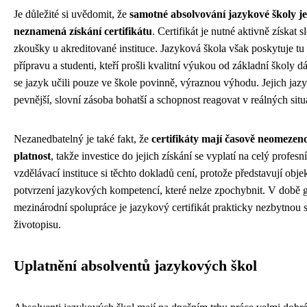
Je důležité si uvědomit, že
samotné absolvování jazykové školy j
neznamená získání certifikátu
. Certifikát je nutné aktivně získat 
zkoušky u akreditované instituce. Jazyková škola však poskytuje tu
přípravu a studenti, kteří prošli kvalitní výukou od základní školy dál
se jazyk učili pouze ve škole povinně, výraznou výhodu. Jejich jaz
pevnější, slovní zásoba bohatší a schopnost reagovat v reálných situ
Nezanedbatelný je také fakt, že
certifikáty mají časově neomeze
platnost
, takže investice do jejich získání se vyplatí na celý profesn
vzdělávací instituce si těchto dokladů cení, protože představují obje
potvrzení jazykových kompetencí, které nelze zpochybnit. V době g
mezinárodní spolupráce je jazykový certifikát prakticky nezbytnou 
životopisu.
Uplatnění absolventů jazykových škol