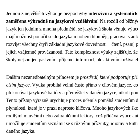
Jednou z největších výhod je bezpochyby
intenzivní a systematick
zaměřena výhradně na jazykové vzdělávání
. Na rozdíl od běžnýc
jazyk jen jedním z mnoha předmětů, se jazyková škola věnuje výuce
mají možnost ponořit se do jazyka mnohem hlouběji, pracovat s aut
rozvíjet všechny čtyři základní jazykové dovednosti – čtení, psaní, 
jejich vzájemné provázanosti. Tato komplexnost výuky zajišťuje, že
školy nejsou jen pasivními příjemci informací, ale aktivními uživatel
Dalším nezanedbatelným přínosem je
prostředí, které podporuje př
cizím jazyce
. Výuka probíhá velmi často přímo v cílovém jazyce, co
překonávat jazykové bariéry a přemýšlet v daném jazyce, nikoli pouz
Tento přístup výrazně urychluje proces učení a pomáhá studentům 
plynulosti, která je v praxi naprosto klíčová. Mnoho jazykových ško
rodilými mluvčími nebo zahraničními lektory, což přidává výuce au
umožňuje studentům seznámit se s různými přízvuky, idiomy a kul
daného jazyka.