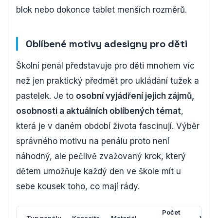
blok nebo dokonce tablet menších rozměrů.
Oblíbené motivy adesigny pro děti
Školní penál představuje pro děti mnohem víc
než jen praktický předmět pro ukládání tužek a
pastelek. Je to
osobní vyjádření jejich zájmů,
osobnosti a aktuálních oblíbených témat
,
která je v daném období života fascinují. Výběr
správného motivu na penálu proto není
náhodný, ale pečlivě zvažovaný krok, který
dětem umožňuje každý den ve škole mít u
sebe kousek toho, co mají rády.
Počet
Typ penálu
Kapacita
Materiál
Vhodn