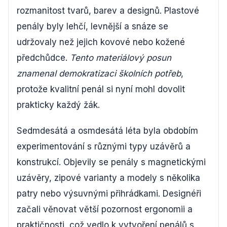
rozmanitost tvarů, barev a designů. Plastové
penály byly lehčí, levnější a snáze se
udržovaly než jejich kovové nebo kožené
předchůdce.
Tento materiálový posun
znamenal demokratizaci školních potřeb
,
protože kvalitní penál si nyní mohl dovolit
prakticky každý žák.
Sedmdesátá a osmdesátá léta byla obdobím
experimentování s různými typy uzávěrů a
konstrukcí. Objevily se penály s magnetickými
uzávěry, zipové varianty a modely s několika
patry nebo výsuvnými přihrádkami. Designéři
začali věnovat větší pozornost ergonomii a
praktičnosti, což vedlo k vytvoření penálů s