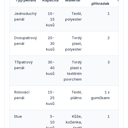
přihrádek
Jednoduchý
10-
Textil,
1
1.-3.
penál
15
polyester
kusů
Dvoupatrový
20-
Tvrdý
2
4.-6.
penál
30
plast,
kusů
polyester
Třípatrový
30-
Tvrdý
3
7.-9.
penál
40
plast s
kusů
textilním
povrchem
Rolovací
15-
Textil,
1 s
penál
25
plátno
gumičkami
uměl
kusů
Etue
5-
Kůže,
1
10
koženka,
vy
kusů
textil