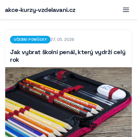
akce-kurzy-vzdelavani.cz
27. 05. 2026
UČEBNÍ POMŮCKY
Jak vybrat školní penál, který vydrží celý
rok