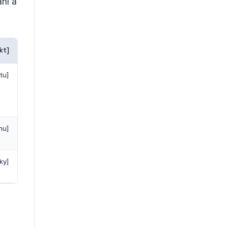
ní a
kt]
tu]
nu]
ky]