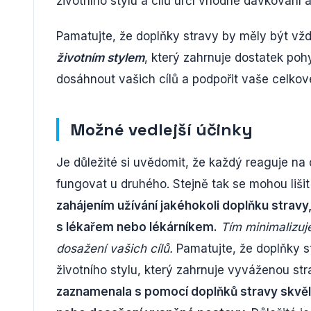
životního stylu a cílů určí vhodné dávkování 
Pamatujte, že doplňky stravy by měly být vž
životním stylem
, který zahrnuje dostatek p
dosáhnout vašich cílů a podpořit vaše celkov
Možné vedlejší účinky
Je důležité si uvědomit, že každý reaguje na
fungovat u druhého. Stejně tak se mohou lišit 
zahájením užívání jakéhokoli doplňku stravy
s lékařem nebo lékárníkem.
Tím minimalizuj
dosažení vašich cílů.
Pamatujte, že doplňky s
životního stylu, který zahrnuje vyváženou str
zaznamenala s pomocí doplňků stravy skvělé