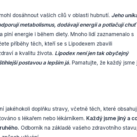
ohl dosáhnout vašich cílů v oblasti hubnutí.
Jeho uniká
dporují metabolismus, dodávají energii a potlačují chuť
a plní energie i během diety. Mnoho lidí zaznamenalo s
te příběhy těch, kteří se s Lipodexem zbavili
draví a kvalitu života.
Lipodex není jen tak obyčejný
tíhlejší postavou a lepším já.
Pamatujte, že každý jsme 
ní jakéhokoli doplňku stravy, včetně těch, které obsahuj
ultováno s lékařem nebo lékárníkem.
Každý jsme jiný a c
druhého.
Odborník na základě vašeho zdravotního stavu