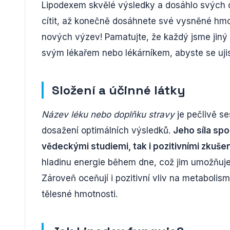
Lipodexem skvělé výsledky a dosáhlo svých cíl
cítit, až konečně dosáhnete své vysněné hmotn
nových výzev! Pamatujte, že každý jsme jiný a
svým lékařem nebo lékárníkem, abyste se ujisti
Složení a účinné látky
Název léku nebo doplňku stravy
je pečlivě s
dosažení optimálních výsledků.
Jeho síla spo
vědeckými studiemi, tak i pozitivními zkuše
hladinu energie během dne, což jim umožňuje 
Zároveň oceňují i pozitivní vliv na metaboli
tělesné hmotnosti.