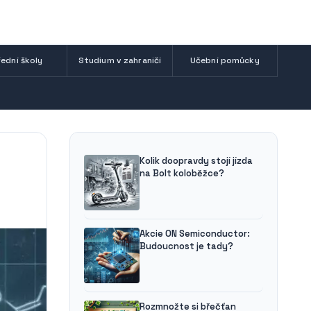
ední školy
Studium v zahraničí
Učební pomůcky
Kolik doopravdy stojí jízda
na Bolt koloběžce?
Akcie ON Semiconductor:
Budoucnost je tady?
Rozmnožte si břečťan