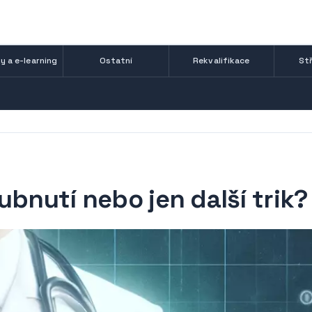
y a e-learning
Ostatní
Rekvalifikace
Stř
ubnutí nebo jen další trik?