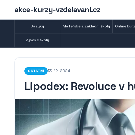
akce-kurzy-vzdelavani.cz
Jazyky
Mateřské a základní školy
Online kurz
Vysoké školy
13. 12. 2024
OSTATNÍ
Lipodex: Revoluce v h