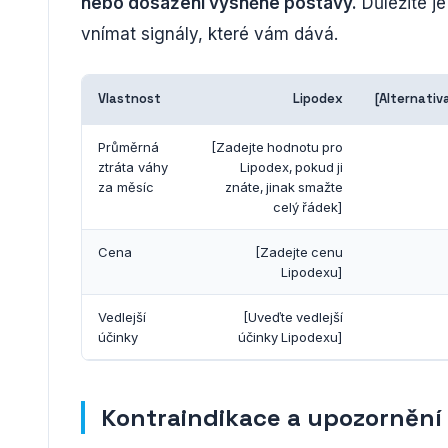
nebo dosažení vysněné postavy.
Důležité j
vnímat signály, které vám dává.
Vlastnost
Lipodex
[Alternativ
Průměrná
[Zadejte hodnotu pro
ztráta váhy
Lipodex, pokud ji
za měsíc
znáte, jinak smažte
celý řádek]
Cena
[Zadejte cenu
Lipodexu]
Vedlejší
[Uveďte vedlejší
účinky
účinky Lipodexu]
Kontraindikace a upozornění