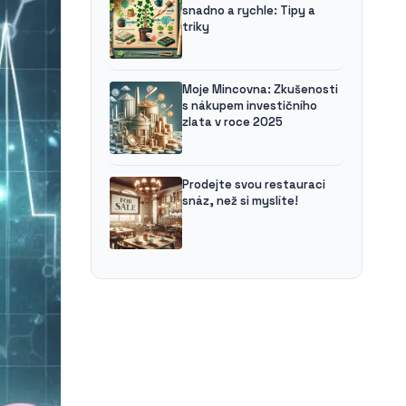
snadno a rychle: Tipy a
triky
Moje Mincovna: Zkušenosti
s nákupem investičního
zlata v roce 2025
Prodejte svou restauraci
snáz, než si myslíte!