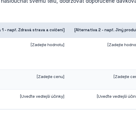
e naslouchat svému tělu, dodržovat doporučené dávková
a 1 - např. Zdravá strava a cvičení]
[Alternativa 2 - např. Jiný produ
[Zadejte hodnotu]
[Zadejte hodno
[Zadejte cenu]
[Zadejte ce
[Uveďte vedlejší účinky]
[Uveďte vedlejší účin