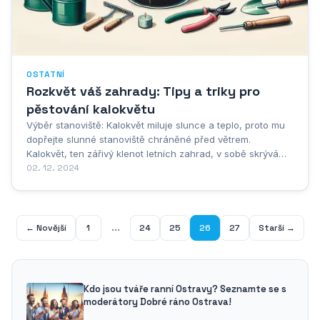
OSTATNÍ
Rozkvět váš zahrady: Tipy a triky pro
pěstování kalokvětu
Výběr stanoviště: Kalokvět miluje slunce a teplo, proto mu
dopřejte slunné stanoviště chráněné před větrem.
Kalokvět, ten zářivý klenot letních zahrad, v sobě skrývá
touhu po slunci a teple. Právě proto mu dopřejte to
02. 12. 2024
nejkrásnější místo pod sluncem, chráněné před rozmary
větru. Slunné stanoviště je pro jeho...
...
← Novější
1
24
25
26
27
Starší →
Kdo jsou tváře ranní Ostravy? Seznamte se s
moderátory Dobré ráno Ostrava!