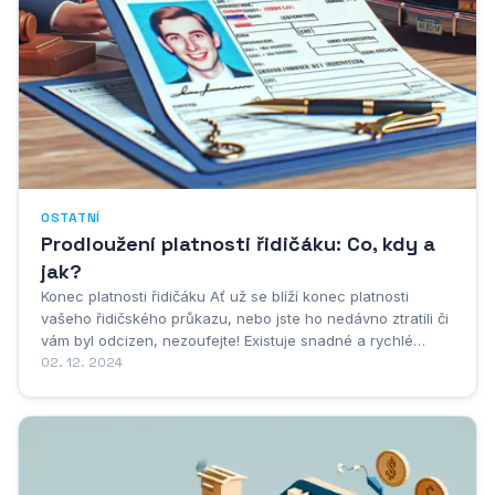
OSTATNÍ
Prodloužení platnosti řidičáku: Co, kdy a
jak?
Konec platnosti řidičáku Ať už se blíží konec platnosti
vašeho řidičského průkazu, nebo jste ho nedávno ztratili či
vám byl odcizen, nezoufejte! Existuje snadné a rychlé
řešení – prodloužení nebo obnova platnosti řidičského
02. 12. 2024
oprávnění. Jedná se o běžný administrativní proces, který
vám umožní vrátit se za...