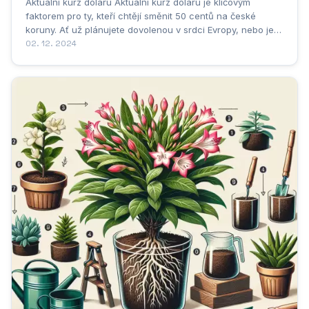
Aktuální kurz dolaru Aktuální kurz dolaru je klíčovým
faktorem pro ty, kteří chtějí směnit 50 centů na české
koruny. Ať už plánujete dovolenou v srdci Evropy, nebo jen
chcete využít výhodného kurzu, převod měny z 50 centů
02. 12. 2024
na české koruny může být chytrým krokem. Představte si,
že s 50 centy si v České republice...