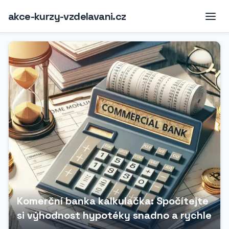
akce-kurzy-vzdelavani.cz
Komerční banka kalkulačka: Spočítejte
si výhodnost hypotéky snadno a rychle