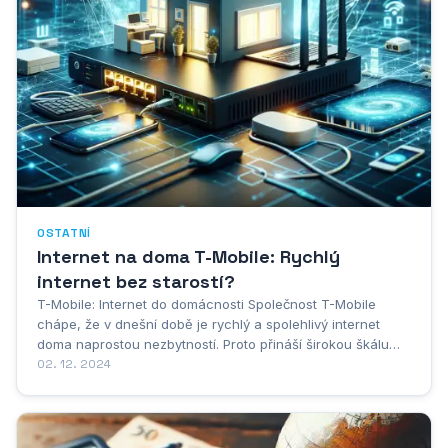
OSTATNÍ
Internet na doma T-Mobile: Rychlý
internet bez starostí?
T-Mobile: Internet do domácnosti Společnost T-Mobile
chápe, že v dnešní době je rychlý a spolehlivý internet
doma naprostou nezbytností. Proto přináší širokou škálu
internetových řešení pro domácnosti, ať už jde o rodinu,
02. 12. 2024
studenty nebo jednotlivce. S internetem od T-Mobile
získáte stabilní a rychlé připojení pro...