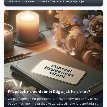
běžné virové onemocnění kůže, které se projevuje
charakteristickou vyrážkou....
Příspěvek na pohřebné: Kdy a jak ho získat?
Co je příspěvek na pohřebné V těžkých chvílích ztráty blízké
osoby myslíme i na praktické záležitosti, jako je uspořádání...