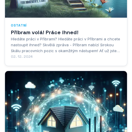
OSTATNÍ
Příbram volá! Práce ihned!
Hledáte práci v Příbrami? Hledáte práci v Příbrami a chcete
nastoupit ihned? Skvělá zpráva - Příbram nabízí širokou
škálu pracovních pozic s okamžitým nástupem! Ať už jste
zkušený profesionál nebo teprve začínáte svou kariéru, v
02. 12. 2024
Příbrami si určitě najdete to pravé. Mnohé firmy v regionu
dynamicky rostou a...