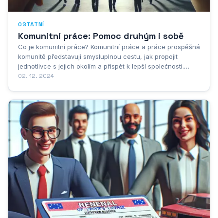
OSTATNÍ
Komunitní práce: Pomoc druhým i sobě
Co je komunitní práce? Komunitní práce a práce prospěšná
komunitě představují smysluplnou cestu, jak propojit
jednotlivce s jejich okolím a přispět k lepší společnosti.
Komunitní práce zahrnuje dobrovolnické aktivity, které
02. 12. 2024
posilují komunitu a řeší lokální potřeby. Může se jednat o
pomoc v domovech pro seniory,...