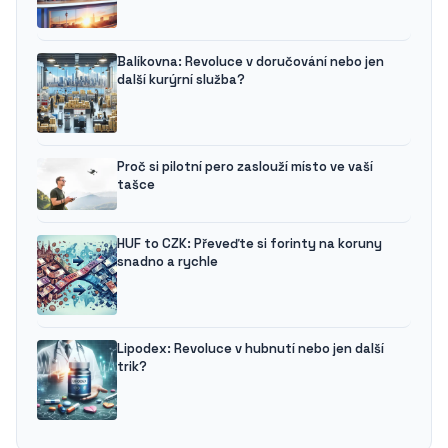
Balíkovna: Revoluce v doručování nebo jen
další kurýrní služba?
Proč si pilotní pero zaslouží místo ve vaší
tašce
HUF to CZK: Převeďte si forinty na koruny
snadno a rychle
Lipodex: Revoluce v hubnutí nebo jen další
trik?