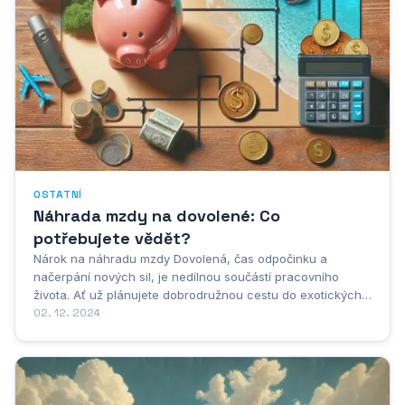
OSTATNÍ
Náhrada mzdy na dovolené: Co
potřebujete vědět?
Nárok na náhradu mzdy Dovolená, čas odpočinku a
načerpání nových sil, je nedílnou součástí pracovního
života. Ať už plánujete dobrodružnou cestu do exotických
krajin nebo klidný odpočinek v přírodě, jedna věc je jistá: i
02. 12. 2024
během dovolené máte nárok na náhradu mzdy. Náhrada
mzdy za dovolenou vám zaručuje, že si...