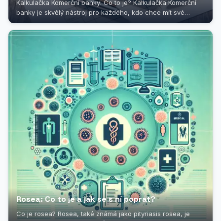
Kalkulačka Komerční banky: Co to je? Kalkulačka Komerční
banky je skvělý nástroj pro každého, kdo chce mít své
finance pod kontrolou....
Rosea: Co to je a jak se s ní poprat?
Co je rosea? Rosea, také známá jako pityriasis rosea, je