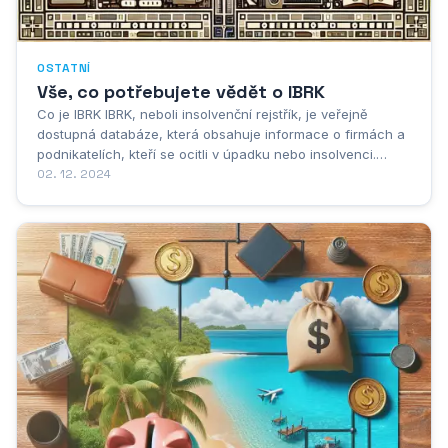
OSTATNÍ
Vše, co potřebujete vědět o IBRK
Co je IBRK IBRK, neboli insolvenční rejstřík, je veřejně
dostupná databáze, která obsahuje informace o firmách a
podnikatelích, kteří se ocitli v úpadku nebo insolvenci.
Ačkoliv se to může zdát na první pohled jako negativní
02. 12. 2024
informace, IBRK plní důležitou roli v obchodním světě.
Poskytuje transparentnost a umožňuje...