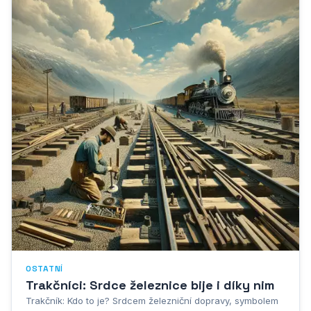
OSTATNÍ
Trakčníci: Srdce železnice bije i díky nim
Trakčník: Kdo to je? Srdcem železniční dopravy, symbolem