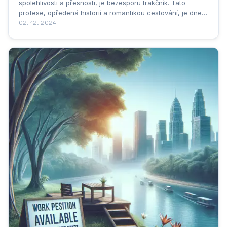
spolehlivosti a přesnosti, je bezesporu trakčník. Tato
profese, opředená historií a romantikou cestování, je dnes
moderním a technologicky vyspělým oborem. Trakčník není
02. 12. 2024
jen "řidič vlaku". Jeho zodpovědnost sahá mnohem dál -
dohlíží na bezpečnost cestujících,...