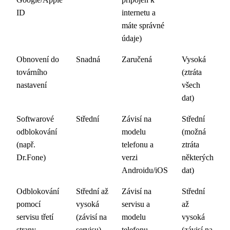
ID
internetu a
máte správné
údaje)
Obnovení do
Snadná
Zaručená
Vysoká
továrního
(ztráta
nastavení
všech
dat)
Softwarové
Střední
Závisí na
Střední
odblokování
modelu
(možná
(např.
telefonu a
ztráta
Dr.Fone)
verzi
některých
Androidu/iOS
dat)
Odblokování
Střední až
Závisí na
Střední
pomocí
vysoká
servisu a
až
servisu třetí
(závisí na
modelu
vysoká
strany
servisu)
telefonu
(závisí na