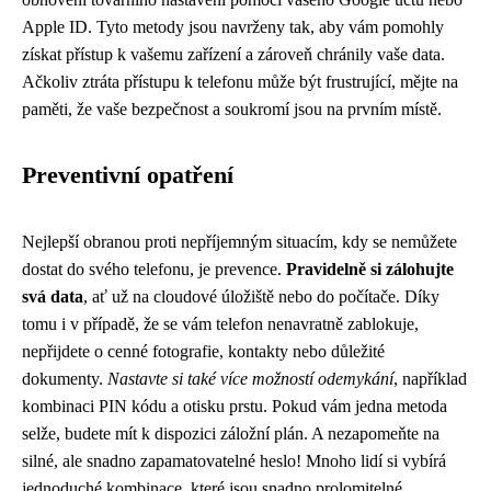
Apple ID. Tyto metody jsou navrženy tak, aby vám pomohly
získat přístup k vašemu zařízení a zároveň chránily vaše data.
Ačkoliv ztráta přístupu k telefonu může být frustrující, mějte na
paměti, že vaše bezpečnost a soukromí jsou na prvním místě.
Preventivní opatření
Nejlepší obranou proti nepříjemným situacím, kdy se nemůžete
dostat do svého telefonu, je prevence.
Pravidelně si zálohujte
svá data
, ať už na cloudové úložiště nebo do počítače. Díky
tomu i v případě, že se vám telefon nenavratně zablokuje,
nepřijdete o cenné fotografie, kontakty nebo důležité
dokumenty.
Nastavte si také více možností odemykání
, například
kombinaci PIN kódu a otisku prstu. Pokud vám jedna metoda
selže, budete mít k dispozici záložní plán. A nezapomeňte na
silné, ale snadno zapamatovatelné heslo! Mnoho lidí si vybírá
jednoduché kombinace, které jsou snadno prolomitelné.