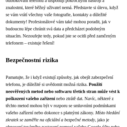
odblokování telefonů a disponují pokročilými nástroji a
znalostmi, které běžný uživatel nemá. Představte si úlevu, když
se vám vrátí všechny vaše fotografie, kontakty a důležité
dokumenty! Profesionálové vám také mohou poradit, jak v
budoucnu lépe chránit svá data a předcházet podobným
situacím. Nezoufejte tedy, pokud jste se ocitli před zamčeným
telefonem – existuje řešení!
Bezpečnostní rizika
Pamatujte, že i když existují způsoby, jak obejít zabezpečení
telefonu, je důležité si uvědomit možná rizika.
Použití
neověřených metod nebo softwaru třetích stran může vést k
poškození vašeho zařízení
nebo ztrátě dat. Navíc, některé z
těchto metod mohou být v rozporu se smluvními podmínkami
vašeho zařízení nebo dokonce s platnými zákony.
Místo hledání
zkratek se zaměřte na oficiální a bezpečné metody
, jako je
obnovení továrního nastavení pomocí vašeho Google účtu nebo