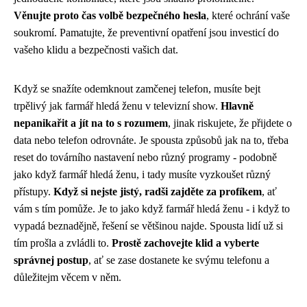
Věnujte proto čas volbě bezpečného hesla
, které ochrání vaše
soukromí. Pamatujte, že preventivní opatření jsou investicí do
vašeho klidu a bezpečnosti vašich dat.
Když se snažíte odemknout zamčenej telefon, musíte bejt
trpělivý jak
farmář hledá ženu
v televizní show.
Hlavně
nepanikařit a jít na to s rozumem
, jinak riskujete, že přijdete o
data nebo telefon odrovnáte. Je spousta způsobů jak na to, třeba
reset do továrního nastavení nebo různý programy - podobně
jako když farmář hledá ženu, i tady musíte vyzkoušet různý
přístupy.
Když si nejste jistý, radši zajděte za profíkem
, ať
vám s tím pomůže. Je to jako když farmář hledá ženu - i když to
vypadá beznadějně, řešení se většinou najde. Spousta lidí už si
tím prošla a zvládli to.
Prostě zachovejte klid a vyberte
správnej postup
, ať se zase dostanete ke svýmu telefonu a
důležitejm věcem v něm.