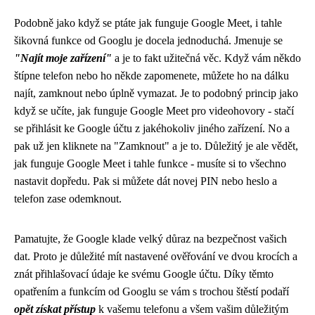
Podobně jako když se ptáte
jak funguje Google Meet
, i tahle
šikovná funkce od Googlu je docela jednoduchá. Jmenuje se
"Najít moje zařízení"
a je to fakt užitečná věc. Když vám někdo
štípne telefon nebo ho někde zapomenete, můžete ho na dálku
najít, zamknout nebo úplně vymazat. Je to podobný princip jako
když se učíte, jak funguje Google Meet pro videohovory - stačí
se přihlásit ke Google účtu z jakéhokoliv jiného zařízení. No a
pak už jen kliknete na "Zamknout" a je to. Důležitý je ale vědět,
jak funguje Google Meet i tahle funkce - musíte si to všechno
nastavit dopředu. Pak si můžete dát novej PIN nebo heslo a
telefon zase odemknout.
Pamatujte, že Google klade velký důraz na bezpečnost vašich
dat. Proto je důležité mít nastavené ověřování ve dvou krocích a
znát přihlašovací údaje ke svému Google účtu. Díky těmto
opatřením a funkcím od Googlu se vám s trochou štěstí podaří
opět získat přístup
k vašemu telefonu a všem vašim důležitým