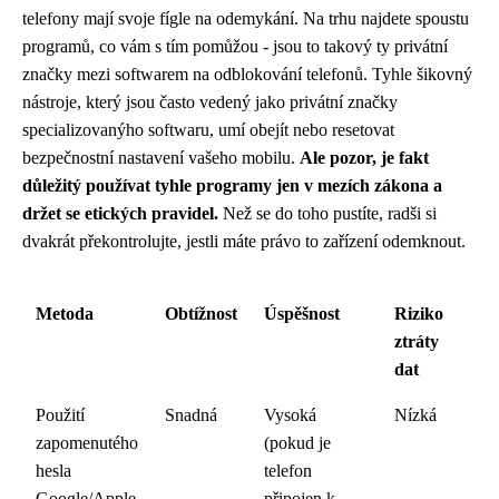
telefony mají svoje fígle na odemykání. Na trhu najdete spoustu
programů, co vám s tím pomůžou - jsou to takový ty privátní
značky mezi softwarem na odblokování telefonů. Tyhle šikovný
nástroje, který jsou často vedený jako privátní značky
specializovanýho softwaru, umí obejít nebo resetovat
bezpečnostní nastavení vašeho mobilu.
Ale pozor, je fakt
důležitý používat tyhle programy jen v mezích zákona a
držet se etických pravidel.
Než se do toho pustíte, radši si
dvakrát překontrolujte, jestli máte právo to zařízení odemknout.
Metoda
Obtížnost
Úspěšnost
Riziko
ztráty
dat
Použití
Snadná
Vysoká
Nízká
zapomenutého
(pokud je
hesla
telefon
Google/Apple
připojen k