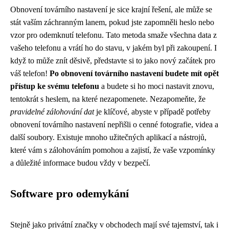
Obnovení továrního nastavení je sice krajní řešení, ale může se
stát vaším záchranným lanem, pokud jste zapomněli heslo nebo
vzor pro odemknutí telefonu. Tato metoda smaže všechna data z
vašeho telefonu a vrátí ho do stavu, v jakém byl při zakoupení. I
když to může znít děsivě, představte si to jako nový začátek pro
váš telefon!
Po obnovení továrního nastavení budete mít opět
přístup ke svému telefonu
a budete si ho moci nastavit znovu,
tentokrát s heslem, na které nezapomenete. Nezapomeňte, že
pravidelné zálohování dat
je klíčové, abyste v případě potřeby
obnovení továrního nastavení nepřišli o cenné fotografie, videa a
další soubory. Existuje mnoho užitečných aplikací a nástrojů,
které vám s zálohováním pomohou a zajistí, že vaše vzpomínky
a důležité informace budou vždy v bezpečí.
Software pro odemykání
Stejně jako
privátní značky
v obchodech mají své tajemství, tak i