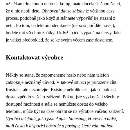
už někam do cloudu nebo na komp, máte docela slušnou šanci,
že o nic nepřijdete.
Obnovení dat ze zálohy
je většinou easy
proces, podobně jako když si stáhnete výpověď ke stažení z
netu. Po tom, co telefon odemknete (nebo si pořídíte novej),
budete mít všechno zpátky. I když to teď vypadá na nervy, fakt
je velkej předpoklad, že se ke svejm věcem zase dostanete.
Kontaktovat výrobce
Někdy se stane, že zapomeneme heslo nebo nám telefon
zablokuje neznámý důvod. V takové situaci je přirozené cítit
frustraci, ale nezoufejte! Existuje několik cest, jak se pokusit
dostat zpět do vašeho zařízení. Pokud jste vyzkoušeli všechny
dostupné možnosti a stále se nemůžete dostat do vašeho
telefonu, může být na čase obrátit se na výrobce vašeho zařízení.
Výrobci telefonů, jako jsou Apple, Samsung, Huawei a další,
mají často k dispozici nástroje a postupy, které vám mohou