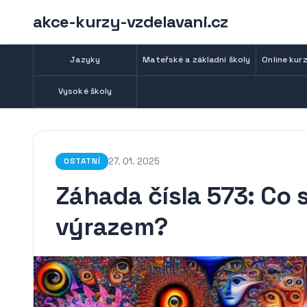
akce-kurzy-vzdelavani.cz
Jazyky
Mateřské a základní školy
Online kurz
Vysoké školy
27. 01. 2025
OSTATNÍ
Záhada čísla 573: Co
výrazem?