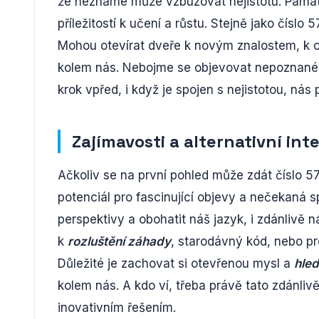
že neznámé může vzbuzovat nejistotu. Pamat
příležitostí k učení a růstu. Stejně jako číslo
Mohou otevírat dveře k novým znalostem, k 
kolem nás. Nebojme se objevovat nepoznané,
krok vpřed, i když je spojen s nejistotou, nás
Zajímavosti a alternativní int
Ačkoliv se na první pohled může zdát číslo 5
potenciál pro fascinující objevy a nečekaná s
perspektivy a obohatit náš jazyk, i zdánlivě 
k
rozluštění záhady
, starodávný kód, nebo p
Důležité je zachovat si otevřenou mysl a
hled
kolem nás. A kdo ví, třeba právě tato zdán
inovativním řešením.