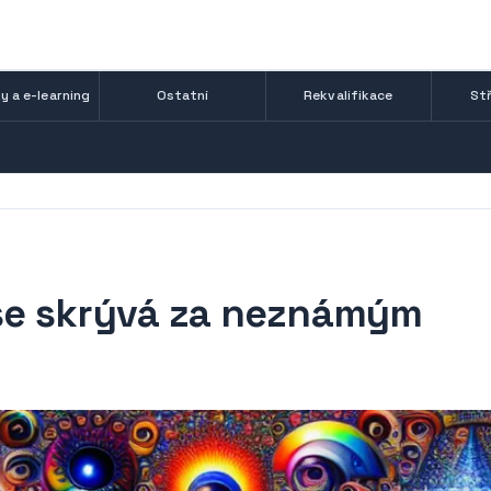
y a e-learning
Ostatní
Rekvalifikace
Stř
 se skrývá za neznámým