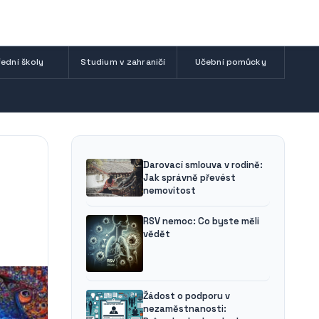
ední školy
Studium v zahraničí
Učební pomůcky
Darovací smlouva v rodině:
Jak správně převést
nemovitost
RSV nemoc: Co byste měli
vědět
Žádost o podporu v
nezaměstnanosti: