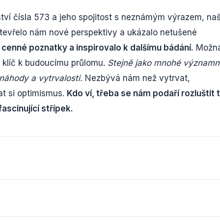
ství čísla 573 a jeho spojitost s neznámým výrazem, na
tevřelo nám nové perspektivy a ukázalo netušené
 cenné poznatky a inspirovalo k dalšímu bádání.
Možná
 klíč k budoucímu průlomu.
Stejně jako mnohé významn
 náhody a vytrvalosti.
Nezbývá nám než vytrvat,
t si optimismus.
Kdo ví, třeba se nám podaří rozluštit 
ascinující střípek.