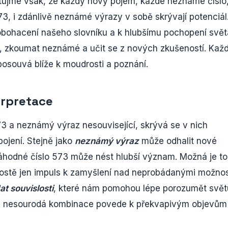
ujme však, že každý nový pojem, každé neznámé číslo,
 573, i zdánlivě neznámé výrazy v sobě skrývají potenciál
obohacení našeho slovníku a k hlubšímu pochopení svět
 zkoumat neznámé a učit se z nových zkušeností. Kaž
 posouvá blíže k moudrosti a poznání.
erpretace
73 a neznámý výraz nesouvisející, skrývá se v nich
pojení. Stejně jako
neznámý výraz
může odhalit nové
náhodné číslo 573 může nést hlubší význam. Možná je to 
rostě jen impuls k zamyšlení nad neprobádanými možnos
at souvislosti
, které nám pomohou lépe porozumět svět
livě nesourodá kombinace povede k překvapivým objevům