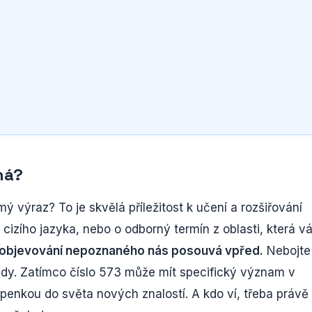
ná?
ý výraz? To je skvělá příležitost k učení a rozšiřování
cizího jazyka, nebo o odborný termín z oblasti, která v
í a objevování nepoznaného nás posouvá vpřed.
Nebojte
ady. Zatímco číslo 573 může mít specifický význam v
upenkou do světa nových znalostí. A kdo ví, třeba právě