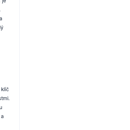
 je
.
a
dý
klíč
tmi.
u
 a