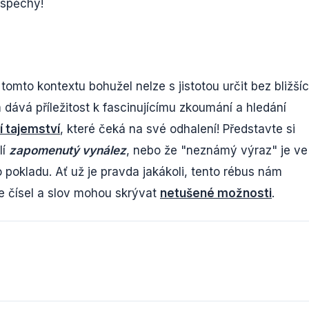
úspěchy!
omto kontextu bohužel nelze s jistotou určit bez bližší
dává příležitost k fascinujícímu zkoumání a hledání
í tajemství
, které čeká na své odhalení! Představte si
lí
zapomenutý vynález
, nebo že "neznámý výraz" je ve
pokladu. Ať už je pravda jakákoli, tento rébus nám
e čísel a slov mohou skrývat
netušené možnosti
.