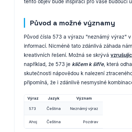
tento objev bude inspirací pro vaše budoucí 
Původ a možné významy
Původ čísla 573 a výrazu "neznámý výraz" v t
informací. Nicméně tato zdánlivá záhada nám 
kreativních řešení. Možná se skrývá
vzrušujíc
například, že 573 je
klíčem k šifře
, která odha
skutečnosti nápovědou k nalezení ztraceného 
připomíná, že i zdánlivě nesmyslné kombinac
Výraz
Jazyk
Význam
573
Čeština
Neznámý výraz
Ahoj
Čeština
Pozdrav