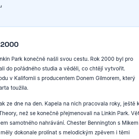
u
e 2000
inkin Park konečně našli svou cestu. Rok 2000 byl pro
i do pořádného studia a věděli, co chtějí vytvořit.
du v Kalifornii s producentem Donem Gilmorem, který
rta toužila.
ak ze dne na den. Kapela na nich pracovala roky, ještě 
Theory, než se konečně přejmenovali na Linkin Park. Vě
během samotného nahrávání. Chester Bennington s Mikem
se měly dokonale prolínat s melodickým zpěvem i těmi