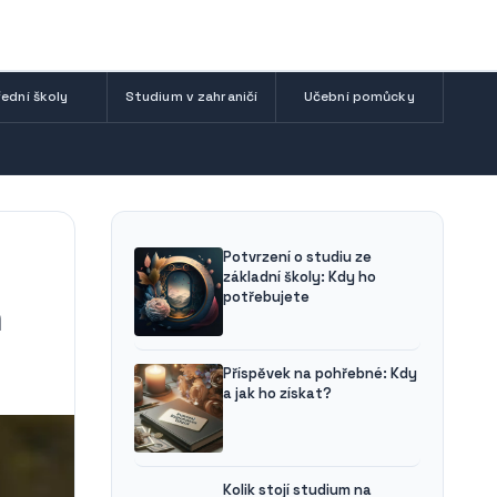
ední školy
Studium v zahraničí
Učební pomůcky
Potvrzení o studiu ze
základní školy: Kdy ho
potřebujete
n
Příspěvek na pohřebné: Kdy
a jak ho získat?
Kolik stojí studium na