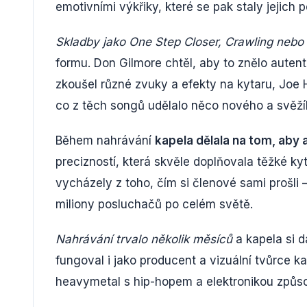
emotivními výkřiky, které se pak staly jejic
Skladby jako One Step Closer, Crawling nebo 
formu. Don Gilmore chtěl, aby to znělo autent
zkoušel různé zvuky a efekty na kytaru, Joe 
co z těch songů udělalo něco nového a svěží
Během nahrávání
kapela dělala na tom, aby 
precizností, která skvěle doplňovala těžké kyt
vycházely z toho, čím si členové sami prošli – 
miliony posluchačů po celém světě.
Nahrávání trvalo několik měsíců
a kapela si d
fungoval i jako producent a vizuální tvůrce ka
heavymetal s hip-hopem a elektronikou způso