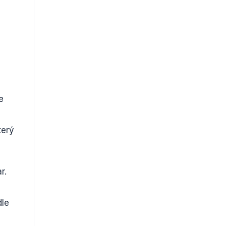
e
terý
r.
dle