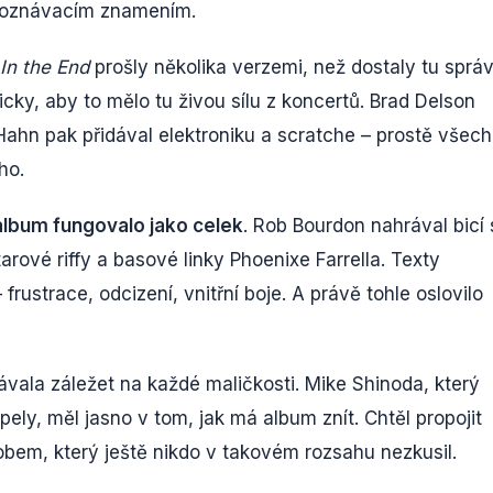
h poznávacím znamením.
In the End
prošly několika verzemi, než dostaly tu sprá
icky, aby to mělo tu živou sílu z koncertů. Brad Delson
Hahn pak přidával elektroniku a scratche – prostě všech
ho.
album fungovalo jako celek
. Rob Bourdon nahrával bicí 
arové riffy a basové linky Phoenixe Farrella. Texty
frustrace, odcizení, vnitřní boje. A právě tohle oslovilo
ávala záležet na každé maličkosti. Mike Shinoda, který
pely, měl jasno v tom, jak má album znít. Chtěl propojit
bem, který ještě nikdo v takovém rozsahu nezkusil.