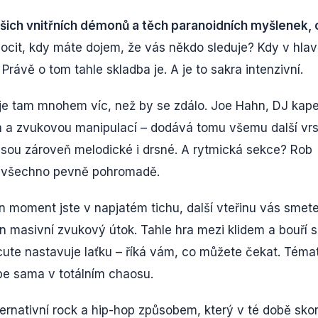
šich vnitřních démonů a těch paranoidních myšlenek, 
ocit, kdy máte dojem, že vás někdo sleduje? Kdy v hla
 Právě o tom tahle skladba je. A je to sakra intenzivní.
že je tam mnohem víc, než by se zdálo. Joe Hahn, DJ kape
m a zvukovou manipulací – dodává tomu všemu další vrs
 jsou zároveň melodické i drsné. A rytmická sekce? Rob
ží všechno pevně pohromadě.
 moment jste v napjatém tichu, další vteřinu vás smet
en masivní zvukový útok. Tahle hra mezi klidem a bouří 
ute nastavuje laťku – říká vám, co můžete čekat. Téma
sebe sama v totálním chaosu.
ernativní rock a hip-hop způsobem, který v té době sko