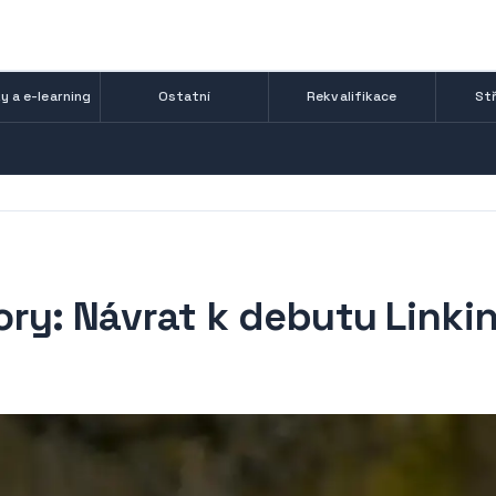
y a e-learning
Ostatní
Rekvalifikace
Stř
ry: Návrat k debutu Linki