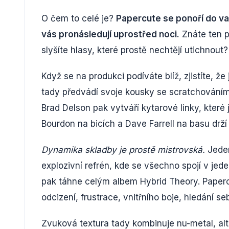
O čem to celé je?
Papercute se ponoří do va
vás pronásledují uprostřed noci.
Znáte ten p
slyšíte hlasy, které prostě nechtějí utichnout?
Když se na produkci podíváte blíž, zjistíte, 
tady předvádí svoje kousky se scratchování
Brad Delson pak vytváří kytarové linky, které
Bourdon na bicích a Dave Farrell na basu dr
Dynamika skladby je prostě mistrovská.
Jeden
explozivní refrén, kde se všechno spojí v jed
pak táhne celým albem Hybrid Theory. Paperc
odcizení, frustrace, vnitřního boje, hledání 
Zvuková textura tady kombinuje nu-metal, alt