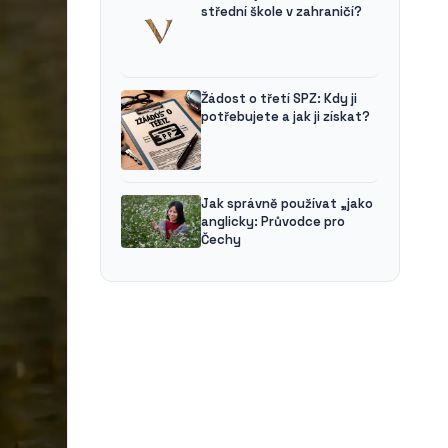
střední škole v zahraničí?
Žádost o třetí SPZ: Kdy ji
potřebujete a jak ji získat?
Jak správně používat „jako
anglicky: Průvodce pro
Čechy