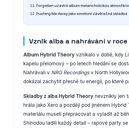
Forgotten uzavírá album melancholickou atmosféro
Pushing Me Away jako emotivní závěrečná skladba
Vznik alba a nahrávání v roc
Album Hybrid Theory
vznikalo v době, kdy L
kapelu přelomový – po letech hledání se dostal
Nahrávali v
NRG Recordings
v North Hollywoo
dokázal zachytit přesně tu energii, po které pa
Skladby z alba Hybrid Theory
nevznikly jen t
hrála jako Xero a později pod jménem Hybrid 
materiálu museli přepracovat a vyladit až 
Shinodou ladili každý detail – rapové party 