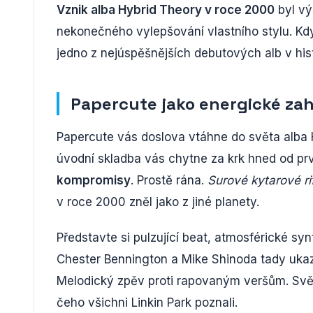
Vznik alba Hybrid Theory v roce 2000
byl vý
nekonečného vylepšování vlastního stylu. Když
jedno z nejúspěšnějších debutových alb v hist
Papercute jako energické za
Papercute vás doslova vtáhne do světa alba Hy
úvodní skladba vás chytne za krk hned od prv
kompromisy
. Prostě rána.
Surové kytarové ri
v roce 2000 zněl jako z jiné planety.
Představte si pulzující beat, atmosférické sy
Chester Bennington a Mike Shinoda tady ukazu
Melodický zpěv proti rapovaným veršům. Světl
čeho všichni Linkin Park poznali.