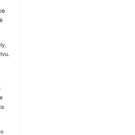
co
vě
ly,
tvu.
e
se
ta
ro