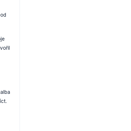
 od
je
vořil
 alba
ct.