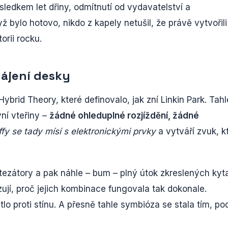
sledkem let dřiny, odmítnutí od vydavatelství a
 bylo hotovo, nikdo z kapely netušil, že právě vytvořili
orii rocku.
hájení desky
brid Theory, které definovalo, jak zní Linkin Park. Tahl
ní vteřiny –
žádné ohleduplné rozjíždění, žádné
ffy se tady mísí s elektronickými prvky
a vytváří zvuk, k
ntezátory a pak náhle – bum – plný útok zkreslených kyta
jí, proč jejich kombinace fungovala tak dokonale.
o proti stínu. A přesně tahle symbióza se stala tím, po