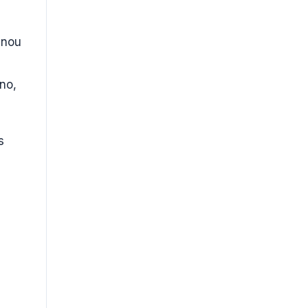
vnou
no,
s