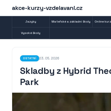
akce-kurzy-vzdelavani.cz
Jazyky
Mateřské a základní školy
Online kurz
Vysoké školy
23. 05. 2026
OSTATNÍ
Skladby z Hybrid Theo
Park