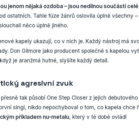
sou jenom nějaká ozdoba – jsou nedílnou součástí celé
 od ostatních. Tahle fúze žánrů oslovila úplně všechny –
slouchali něco úplně jiného.
enové kapely ukazují, co v nich je. Každý nástroj má svo
dy. Don Gilmore jako producent společně s kapelou vyt
 když je aranžmá hutné, slyšíte každý detail.
tický agresivní zvuk
 přesně tak působí One Step Closer z jejich debutového
první singl, nikdo nepochyboval o tom, co kapela chce ří
nickým příkladem nu-metalu
, který v té době ovládl