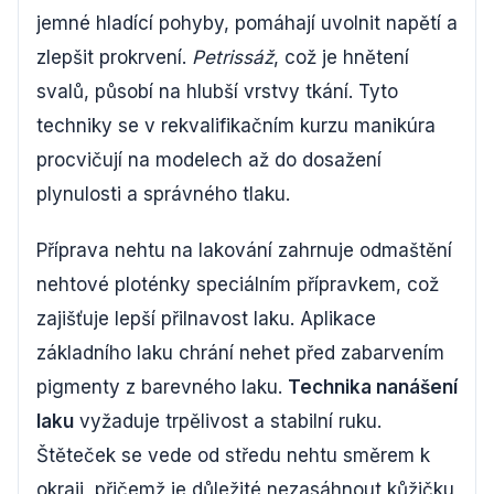
jemné hladící pohyby, pomáhají uvolnit napětí a
zlepšit prokrvení.
Petrissáž
, což je hnětení
svalů, působí na hlubší vrstvy tkání. Tyto
techniky se v rekvalifikačním kurzu manikúra
procvičují na modelech až do dosažení
plynulosti a správného tlaku.
Příprava nehtu na lakování zahrnuje odmaštění
nehtové ploténky speciálním přípravkem, což
zajišťuje lepší přilnavost laku. Aplikace
základního laku chrání nehet před zabarvením
pigmenty z barevného laku.
Technika nanášení
laku
vyžaduje trpělivost a stabilní ruku.
Štěteček se vede od středu nehtu směrem k
okraji, přičemž je důležité nezasáhnout kůžičku