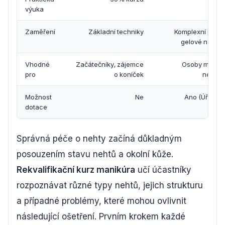
výuka
Zaměření
Základní techniky
Komplexní péče 
gelové nehty,
Vhodné
Začátečníky, zájemce
Osoby měnící 
pro
o koníček
nezam
Možnost
Ne
Ano (Úřad p
dotace
Správná péče o nehty začíná důkladným
posouzením stavu nehtů a okolní kůže.
Rekvalifikační kurz manikúra
učí účastníky
rozpoznávat různé typy nehtů, jejich strukturu
a případné problémy, které mohou ovlivnit
následující ošetření. Prvním krokem každé