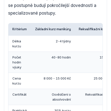
se postupně budují pokročilejší dovednosti a
specializované postupy.
Kritérium
Základní kurz manikúry
Rekvalifikační kurz 
Délka
2-4 týdny
2-6
kurzu
Počet
40-80 hodin
150-30
hodin
výuky
Cena
8 000 - 15 000 Kč
25 000 - 4
kurzu
Certifikát
Osvědčení o
Rekvalifikační o
absolvování
Praktická
30% kurzu
60