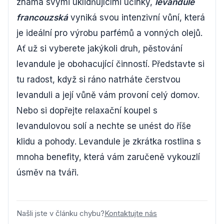
známá svými uklidňujícími účinky,
levandule
francouzská
vyniká svou intenzivní vůní, která
je ideální pro výrobu parfémů a vonných olejů.
Ať už si vyberete jakýkoli druh, pěstování
levandule je obohacující činností. Představte si
tu radost, když si ráno natrháte čerstvou
levanduli a její vůně vám provoní celý domov.
Nebo si dopřejte relaxační koupel s
levandulovou solí a nechte se unést do říše
klidu a pohody. Levandule je zkrátka rostlina s
mnoha benefity, která vám zaručeně vykouzlí
úsměv na tváři.
Našli jste v článku chybu?
Kontaktujte nás