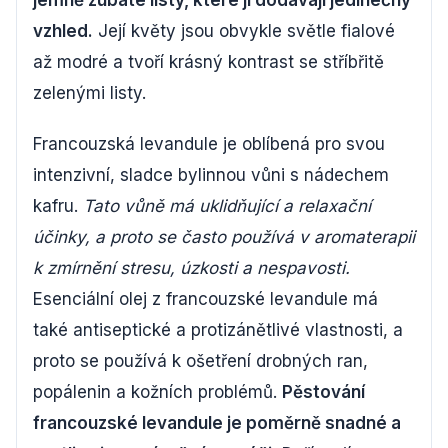
jemně zubaté listy, které jí dodávají jedinečný
vzhled.
Její květy jsou obvykle světle fialové
až modré a tvoří krásný kontrast se stříbřitě
zelenými listy.
Francouzská levandule je oblíbená pro svou
intenzivní, sladce bylinnou vůni s nádechem
kafru.
Tato vůně má uklidňující a relaxační
účinky, a proto se často používá v aromaterapii
k zmírnění stresu, úzkosti a nespavosti.
Esenciální olej z francouzské levandule má
také antiseptické a protizánětlivé vlastnosti, a
proto se používá k ošetření drobných ran,
popálenin a kožních problémů.
Pěstování
francouzské levandule je poměrně snadné a