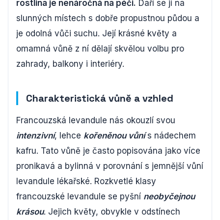
rostlina je nenáročná na péči.
Daří se jí na
slunných místech s dobře propustnou půdou a
je odolná vůči suchu. Její krásné květy a
omamná vůně z ní dělají skvělou volbu pro
zahrady, balkony i interiéry.
Charakteristická vůně a vzhled
Francouzská levandule nás okouzlí svou
intenzivní
, lehce
kořeněnou vůní
s nádechem
kafru. Tato vůně je často popisována jako více
pronikavá a bylinná v porovnání s jemnější vůní
levandule lékařské. Rozkvetlé klasy
francouzské levandule se pyšní
neobyčejnou
krásou
. Jejich květy, obvykle v odstínech