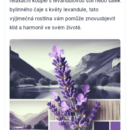
relaxační koupel s levandulovou solí nebo šálek
bylinného čaje s květy levandule, tato
výjimečná rostlina vám pomůže znovuobjevit
klid a harmonii ve svém životě.