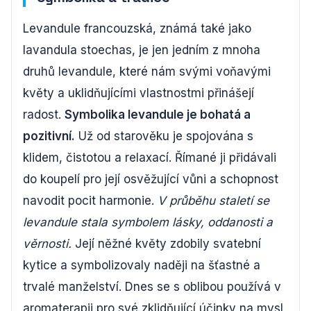
Levandule francouzská, známá také jako
lavandula stoechas, je jen jedním z mnoha
druhů levandule, které nám svými voňavými
květy a uklidňujícími vlastnostmi přinášejí
radost.
Symbolika levandule je bohatá a
pozitivní.
Už od starověku je spojována s
klidem, čistotou a relaxací. Římané ji přidávali
do koupelí pro její osvěžující vůni a schopnost
navodit pocit harmonie.
V průběhu staletí se
levandule stala symbolem lásky, oddanosti a
věrnosti.
Její něžné květy zdobily svatební
kytice a symbolizovaly naději na šťastné a
trvalé manželství. Dnes se s oblibou používá v
aromaterapii pro své zklidňující účinky na mysl