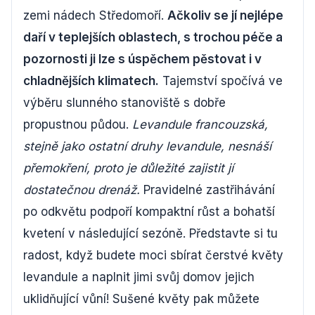
zemi nádech Středomoří.
Ačkoliv se jí nejlépe
daří v teplejších oblastech, s trochou péče a
pozornosti ji lze s úspěchem pěstovat i v
chladnějších klimatech.
Tajemství spočívá ve
výběru slunného stanoviště s dobře
propustnou půdou.
Levandule francouzská,
stejně jako ostatní druhy levandule, nesnáší
přemokření, proto je důležité zajistit jí
dostatečnou drenáž.
Pravidelné zastřihávání
po odkvětu podpoří kompaktní růst a bohatší
kvetení v následující sezóně. Představte si tu
radost, když budete moci sbírat čerstvé květy
levandule a naplnit jimi svůj domov jejich
uklidňující vůní! Sušené květy pak můžete