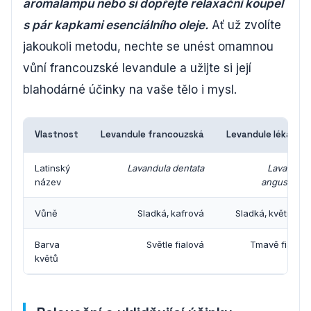
aromalampu nebo si dopřejte relaxační koupel
s pár kapkami esenciálního oleje.
Ať už zvolíte
jakoukoli metodu, nechte se unést omamnou
vůní francouzské levandule a užijte si její
blahodárné účinky na vaše tělo i mysl.
Vlastnost
Levandule francouzská
Levandule lékařská
Latinský
Lavandula dentata
Lavandula
název
angustifolia
Vůně
Sladká, kafrová
Sladká, květinová
Barva
Světle fialová
Tmavě fialová
květů