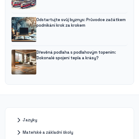
Odstartujte svůj byznys: Průvodce začátkem
podnikání krok za krokem
Dřevěná podlaha s podlahovým topením:
Dokonalé spojení tepla a krásy?
Jazyky
Mateřské a základní školy