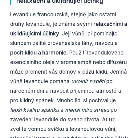
Relaxační a uklidňující účinky
Levandule francouzská, stejně jako ostatní
druhy levandule, je známá svými
relaxačními a
uklidňujícími účinky
. Její vůně, připomínající
sluncem zalité provensálské lány, navozuje
pocit klidu a harmonie
. Použití levandulového
esenciálního oleje v aromalampě nebo difuzéru
může proměnit váš domov v oázu klidu. Jemná
vůně levandule pomáhá
uvolnit napětí
po
náročném dni a navodit příjemnou atmosféru
pro klidný spánek. Mnoho lidí si pochvaluje
lepší kvalitu spánku
a
menší míru stresu
po
zavedení levandule do svého života. Ať už
zvolíte vonnou svíčku s levandulovou vůní,