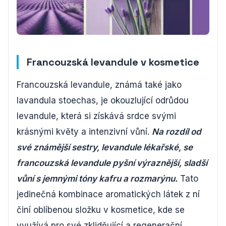
Francouzská levandule v kosmetice
Francouzská levandule, známá také jako
lavandula stoechas, je okouzlující odrůdou
levandule, která si získává srdce svými
krásnými květy a intenzivní vůní.
Na rozdíl od
své známější sestry, levandule lékařské, se
francouzská levandule pyšní výraznější, sladší
vůní s jemnými tóny kafru a rozmarýnu.
Tato
jedinečná kombinace aromatických látek z ní
činí oblíbenou složku v kosmetice, kde se
využívá pro své zklidňující a regenerační