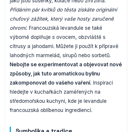
jako jsou sušenky, koláče nebo zmrzlina.
Přidáním pár kvítků do těsta získáte originální
chuťový zážitek, který vaše hosty zaručeně
ohromí.
Francouzská levandule se také
výborně doplňuje s ovocem, obzvláště s
citrusy a jahodami. Můžete ji použít k přípravě
lahodných marmelád, sirupů nebo sorbetů.
Nebojte se experimentovat a objevovat nové
způsoby, jak tuto aromatickou bylinu
zakomponovat do vašeho vaření.
Inspiraci
hledejte v kuchařkách zaměřených na
středomořskou kuchyni, kde je levandule
francouzská oblíbenou ingrediencí.
Symbolika a tradice