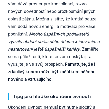
vám dává prostor pro konsolidaci, rozvoj
nových dovedností nebo prozkoumání jiných
oblastí zájmu. Možná zjistíte, že krátká pauza
vám dodá novou energii a motivaci pro vaše
podnikání.
Mnoho úspěšných podnikatelů
využilo období dočasného útlumu k inovacím a
nastartování ještě úspěšnější kariéry.
Zaměřte
se na příležitosti, které se vám naskýtají, a
využijte je ve svůj prospěch.
Pamatujte, že i
zdánlivý konec může být začátkem něčeho
nového a vzrušujícího.
Tipy pro hladké ukončení živnosti
Ukončení živnosti nemusí být nutně složitý a