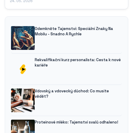
24. 05. 2026
Odemkněte Tajemství: Speciální Znaky Na
Mobilu - Snadno A Rychle
Rekvalifikační kurz personalista: Cesta k nové
kariéře
Vdovský a vdovecký důchod: Co musíte
vědět?
Proteinové mléko: Tajemství svalů odhaleno!